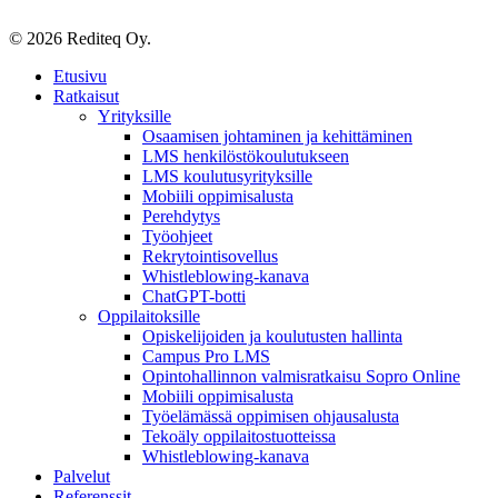
© 2026 Rediteq Oy.
Close
Etusivu
Menu
Ratkaisut
Yrityksille
Osaamisen johtaminen ja kehittäminen
LMS henkilöstökoulutukseen
LMS koulutusyrityksille
Mobiili oppimisalusta
Perehdytys
Työohjeet
Rekrytointisovellus
Whistleblowing-kanava
ChatGPT-botti
Oppilaitoksille
Opiskelijoiden ja koulutusten hallinta
Campus Pro LMS
Opintohallinnon valmisratkaisu Sopro Online
Mobiili oppimisalusta
Työelämässä oppimisen ohjausalusta
Tekoäly oppilaitostuotteissa
Whistleblowing-kanava
Palvelut
Referenssit