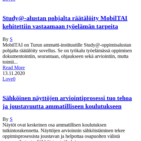
Study@-alustan pohjalta räätälöity MobilTAI
kehitettiin vastaamaan työelämän tarpeita
By
S
MobilTAI on Turun ammatti-instituutille Study@-oppimisalustan
pohjalta räätälöity sovellus. Se on työkalu työelämässä oppimisen
dokumentointiin, seurantaan, ohjaukseen sekä arviointiin, mutta
toimii...
Read More
13.11.2020
Love
0
Sähköinen näyttöjen arviointiprosessi tuo tehoa
ja joustavuutta ammatilliseen koulutukseen
By
S
Näytöt ovat keskeinen osa ammatillisen koulutuksen
tutkintorakennetta. Näyttöjen arvioinnin sähköistäminen tekee
oppimisprosessista joustavan ja helpottaa osapuolten välistä