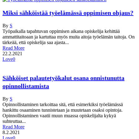
Miksi sähköistää työelämässä oppimisen ohjaus?
By
S
Työpaikalla tapahtuvan oppimisen aikana opiskelija kehittää
ammattitaitoaan ja kartuttaa myös muita aitoja työelämän taitoja. On
tärkeää, että opiskelija saa ajasta...
Read More
22.2.2021
Love
0
Sähköiset palautetyökalut osana onnistunutta
opinnollistamista
By
S
Opinnollistaminen tarkoittaa sitä, että esimerkiksi työelämässä
hankittu osaaminen tunnistetaan ja muutetaan osaksi opintoja.
Opinnollistaminen vaatii muun muassa opiskelijalta kykyä
suhteuttaa...
Read More
8.2.2021
Love
0