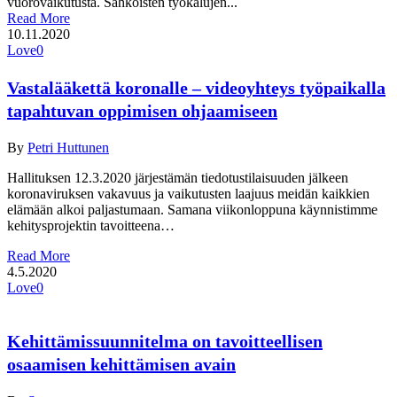
vuorovaikutusta. Sähköisten työkalujen...
Read More
10.11.2020
Love
0
Vastalääkettä koronalle – videoyhteys työpaikalla
tapahtuvan oppimisen ohjaamiseen
By
Petri Huttunen
Hallituksen 12.3.2020 järjestämän tiedotustilaisuuden jälkeen
koronaviruksen vakavuus ja vaikutusten laajuus meidän kaikkien
elämään alkoi paljastumaan. Samana viikonloppuna käynnistimme
kehitysprojektin tavoitteena…
Read More
4.5.2020
Love
0
Kehittämissuunnitelma on tavoitteellisen
osaamisen kehittämisen avain