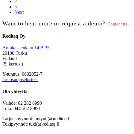
2
3
Next
Want to hear more or request a demo?
Contact us »
Rediteq Oy
Aninkaistenkatu 14 B 35
20100 Turku
Finland
(5. kerros.)
Y-tunnus: 0832052-7
Tietosuojaselosteet
Ota yhteyttä
Vaihde: 02 282 8990
Tuki: 044 562 8990
Tarjouspyynnöt: myynti(at)rediteq.fi
Tukipyynnöt: tuki(at)rediteq.fi