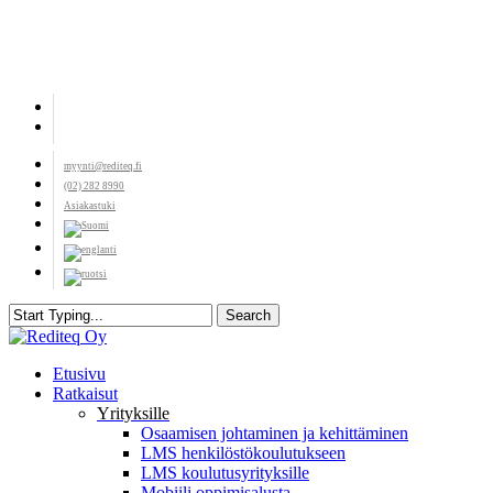
Skip
to
main
content
facebook
youtube
myynti@rediteq.fi
(02) 282 8990
Asiakastuki
Search
Close
Search
search
Menu
Etusivu
Ratkaisut
Yrityksille
Osaamisen johtaminen ja kehittäminen
LMS henkilöstökoulutukseen
LMS koulutusyrityksille
Mobiili oppimisalusta