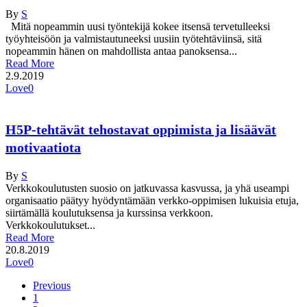
By
S
Mitä nopeammin uusi työntekijä kokee itsensä tervetulleeksi
työyhteisöön ja valmistautuneeksi uusiin työtehtäviinsä, sitä
nopeammin hänen on mahdollista antaa panoksensa...
Read More
2.9.2019
Love
0
H5P-tehtävät tehostavat oppimista ja lisäävät
motivaatiota
By
S
Verkkokoulutusten suosio on jatkuvassa kasvussa, ja yhä useampi
organisaatio päätyy hyödyntämään verkko-oppimisen lukuisia etuja,
siirtämällä koulutuksensa ja kurssinsa verkkoon.
Verkkokoulutukset...
Read More
20.8.2019
Love
0
Previous
1