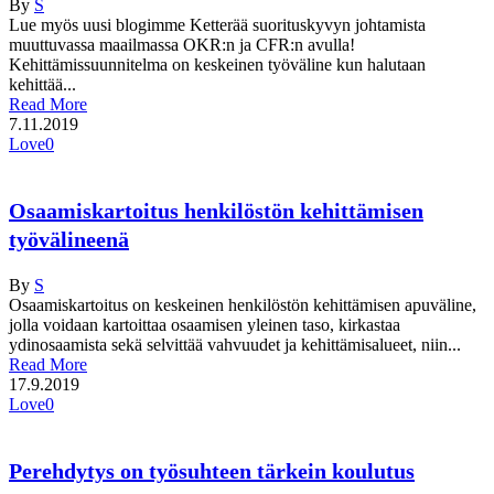
By
S
Lue myös uusi blogimme Ketterää suorituskyvyn johtamista
muuttuvassa maailmassa OKR:n ja CFR:n avulla!
Kehittämissuunnitelma on keskeinen työväline kun halutaan
kehittää...
Read More
7.11.2019
Love
0
Osaamiskartoitus henkilöstön kehittämisen
työvälineenä
By
S
Osaamiskartoitus on keskeinen henkilöstön kehittämisen apuväline,
jolla voidaan kartoittaa osaamisen yleinen taso, kirkastaa
ydinosaamista sekä selvittää vahvuudet ja kehittämisalueet, niin...
Read More
17.9.2019
Love
0
Perehdytys on työsuhteen tärkein koulutus