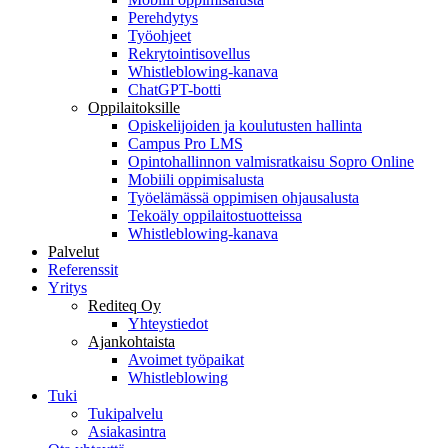
Perehdytys
Työohjeet
Rekrytointisovellus
Whistleblowing-kanava
ChatGPT-botti
Oppilaitoksille
Opiskelijoiden ja koulutusten hallinta
Campus Pro LMS
Opintohallinnon valmisratkaisu Sopro Online
Mobiili oppimisalusta
Työelämässä oppimisen ohjausalusta
Tekoäly oppilaitostuotteissa
Whistleblowing-kanava
Palvelut
Referenssit
Yritys
Rediteq Oy
Yhteystiedot
Ajankohtaista
Avoimet työpaikat
Whistleblowing
Tuki
Tukipalvelu
Asiakasintra