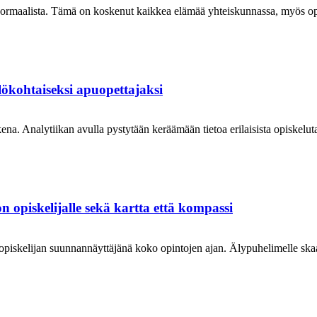
maalista. Tämä on koskenut kaikkea elämää yhteiskunnassa, myös opet
ökohtaiseksi apuopettajaksi
. Analytiikan avulla pystytään keräämään tietoa erilaisista opiskelutav
opiskelijalle sekä kartta että kompassi
iskelijan suunnannäyttäjänä koko opintojen ajan. Älypuhelimelle skaala