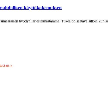
n mahdollisen käyttökokemuksen
imääräisen hyödyn järjestelmästämme. Tukea on saatava silloin kun sitä t
act us »