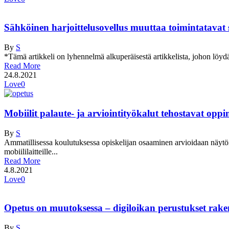
Sähköinen harjoittelusovellus muuttaa toimintatavat so
By
S
*Tämä artikkeli on lyhennelmä alkuperäisestä artikkelista, johon löyd
Read More
24.8.2021
Love
0
Mobiilit palaute- ja arviointityökalut tehostavat oppi
By
S
Ammatillisessa koulutuksessa opiskelijan osaaminen arvioidaan näytöiss
mobiililaitteille...
Read More
4.8.2021
Love
0
Opetus on muutoksessa – digiloikan perustukset rake
By
S