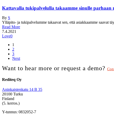
Kattavalla tukipalvelulla takaamme sinulle parhaa
By
S
Ylläpito- ja tukipalvelumme takaavat sen, että asiakkaamme saavat täys
Read More
7.4.2021
Love
0
1
2
3
Next
Want to hear more or request a demo?
Cont
Rediteq Oy
Aninkaistenkatu 14 B 35
20100 Turku
Finland
(5. kerros.)
Y-tunnus: 0832052-7