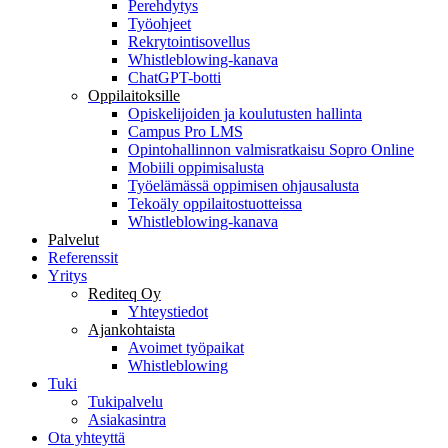
Perehdytys
Työohjeet
Rekrytointisovellus
Whistleblowing-kanava
ChatGPT-botti
Oppilaitoksille
Opiskelijoiden ja koulutusten hallinta
Campus Pro LMS
Opintohallinnon valmisratkaisu Sopro Online
Mobiili oppimisalusta
Työelämässä oppimisen ohjausalusta
Tekoäly oppilaitostuotteissa
Whistleblowing-kanava
Palvelut
Referenssit
Yritys
Rediteq Oy
Yhteystiedot
Ajankohtaista
Avoimet työpaikat
Whistleblowing
Tuki
Tukipalvelu
Asiakasintra
Ota yhteyttä