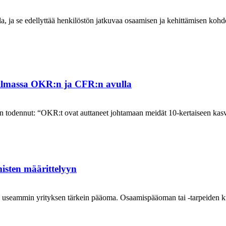
 ja se edellyttää henkilöstön jatkuvaa osaamisen ja kehittämisen koh
ailmassa OKR:n ja CFR:n avulla
n todennut: “OKR:t ovat auttaneet johtamaan meidät 10-kertaiseen kas
misten määrittelyyn
 useammin yrityksen tärkein pääoma. Osaamispääoman tai -tarpeiden k