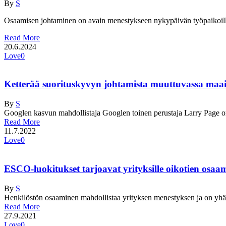
By
S
Osaamisen johtaminen on avain menestykseen nykypäivän työpaikoilla,
Read More
20.6.2024
Love
0
Ketterää suorituskyvyn johtamista muuttuvassa ma
By
S
Googlen kasvun mahdollistaja Googlen toinen perustaja Larry Page o
Read More
11.7.2022
Love
0
ESCO-luokitukset tarjoavat yrityksille oikotien osaa
By
S
Henkilöstön osaaminen mahdollistaa yrityksen menestyksen ja on yhä
Read More
27.9.2021
Love
0