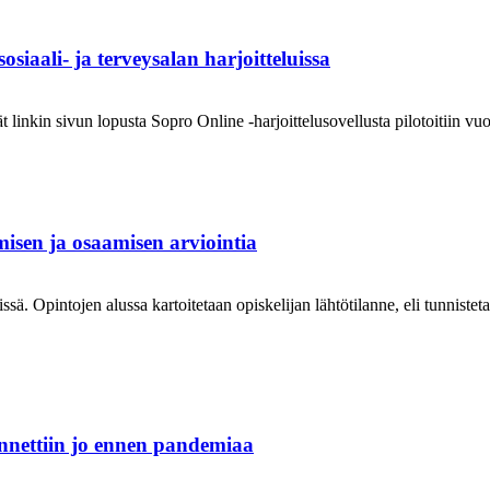
siaali- ja terveysalan harjoitteluissa
ät linkin sivun lopusta Sopro Online -harjoittelusovellusta pilotoitiin
misen ja osaamisen arviointia
ä. Opintojen alussa kartoitetaan opiskelijan lähtötilanne, eli tunnistet
nnettiin jo ennen pandemiaa