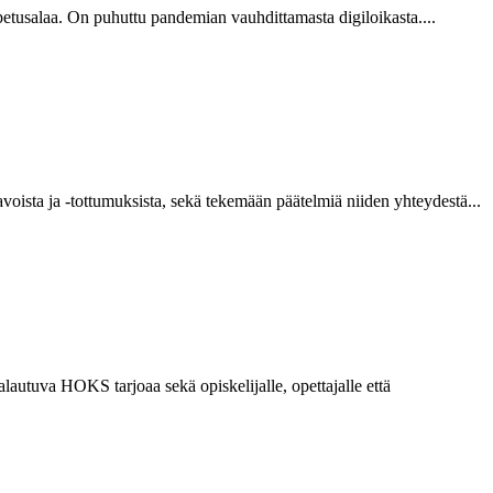
usalaa. On puhuttu pandemian vauhdittamasta digiloikasta....
oista ja -tottumuksista, sekä tekemään päätelmiä niiden yhteydestä...
utuva HOKS tarjoaa sekä opiskelijalle, opettajalle että