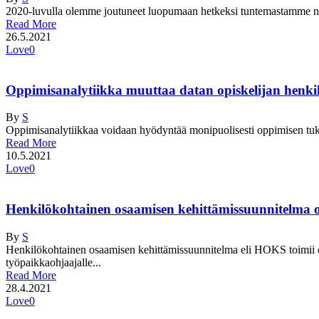
2020-luvulla olemme joutuneet luopumaan hetkeksi tuntemastamme nor
Read More
26.5.2021
Love
0
Oppimisanalytiikka muuttaa datan opiskelijan henkil
By
S
Oppimisanalytiikkaa voidaan hyödyntää monipuolisesti oppimisen tukena
Read More
10.5.2021
Love
0
Henkilökohtainen osaamisen kehittämissuunnitelma on 
By
S
Henkilökohtainen osaamisen kehittämissuunnitelma eli HOKS toimii op
työpaikkaohjaajalle...
Read More
28.4.2021
Love
0