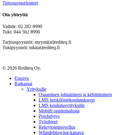
Tietosuojaselosteet
Ota yhteyttä
Vaihde: 02 282 8990
Tuki: 044 562 8990
Tarjouspyynnöt: myynti(at)rediteq.fi
Tukipyynnöt: tuki(at)rediteq.fi
© 2026 Rediteq Oy.
Close
Etusivu
Menu
Ratkaisut
Yrityksille
Osaamisen johtaminen ja kehittäminen
LMS henkilöstökoulutukseen
LMS koulutusyrityksille
Mobiili oppimisalusta
Perehdytys
Työohjeet
Rekrytointisovellus
Whistleblowing-kanava