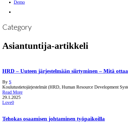
Demo
search
Category
Asiantuntija-artikkeli
HRD – Uuteen järjestelmään siirtyminen – Mitä ott
By
S
Koulutustietojärjestelmät (HRD, Human Resource Development Systems) 
Read More
29.1.2025
Love
0
Tehokas osaamisen johtaminen työpaikoilla