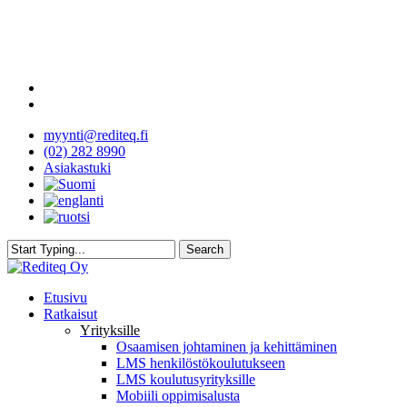
Skip
to
main
content
facebook
youtube
myynti@rediteq.fi
(02) 282 8990
Asiakastuki
Search
Close
Search
search
Menu
Etusivu
Ratkaisut
Yrityksille
Osaamisen johtaminen ja kehittäminen
LMS henkilöstökoulutukseen
LMS koulutusyrityksille
Mobiili oppimisalusta