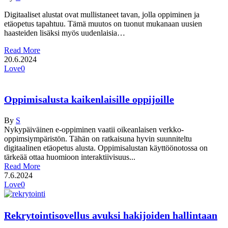
Digitaaliset alustat ovat mullistaneet tavan, jolla oppiminen ja
etäopetus tapahtuu. Tämä muutos on tuonut mukanaan uusien
haasteiden lisäksi myös uudenlaisia…
Read More
20.6.2024
Love
0
Oppimisalusta kaikenlaisille oppijoille
By
S
Nykypäiväinen e-oppiminen vaatii oikeanlaisen verkko-
oppimsiympäristön. Tähän on ratkaisuna hyvin suunniteltu
digitaalinen etäopetus alusta. Oppimisalustan käyttöönotossa on
tärkeää ottaa huomioon interaktiivisuus...
Read More
7.6.2024
Love
0
Rekrytointisovellus avuksi hakijoiden hallintaan