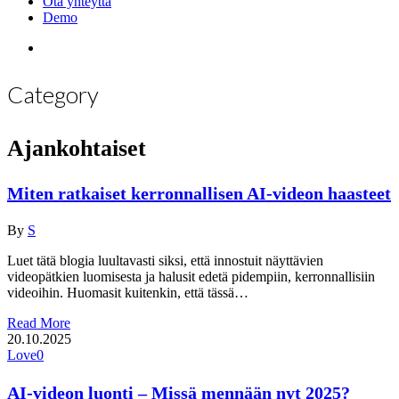
Ota yhteyttä
Demo
search
Category
Ajankohtaiset
Miten ratkaiset kerronnallisen AI-videon haasteet
By
S
Luet tätä blogia luultavasti siksi, että innostuit näyttävien
videopätkien luomisesta ja halusit edetä pidempiin, kerronnallisiin
videoihin. Huomasit kuitenkin, että tässä…
Read More
20.10.2025
Love
0
AI-videon luonti – Missä mennään nyt 2025?