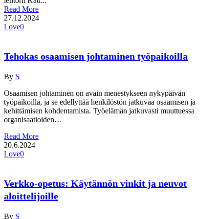
lehtorit Kati...
Read More
27.12.2024
Love
0
Tehokas osaamisen johtaminen työpaikoilla
By
S
Osaamisen johtaminen on avain menestykseen nykypäivän
työpaikoilla, ja se edellyttää henkilöstön jatkuvaa osaamisen ja
kehittämisen kohdentamista. Työelämän jatkuvasti muuttuessa
organisaatioiden…
Read More
20.6.2024
Love
0
Verkko-opetus: Käytännön vinkit ja neuvot
aloittelijoille
By
S