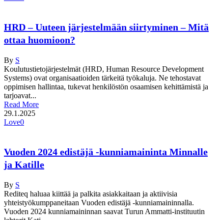
HRD – Uuteen järjestelmään siirtyminen – Mitä
ottaa huomioon?
By
S
Koulutustietojärjestelmät (HRD, Human Resource Development
Systems) ovat organisaatioiden tärkeitä työkaluja. Ne tehostavat
oppimisen hallintaa, tukevat henkilöstön osaamisen kehittämistä ja
tarjoavat...
Read More
29.1.2025
Love
0
Vuoden 2024 edistäjä -kunniamaininta Minnalle
ja Katille
By
S
Rediteq haluaa kiittää ja palkita asiakkaitaan ja aktiivisia
yhteistyökumppaneitaan Vuoden edistäjä -kunniamaininnalla.
Vuoden 2024 kunniamaininnan saavat Turun Ammatti-instituutin