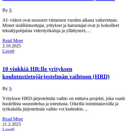
By
S
AI- videot ovat nousseet viimeisen vuoden aikana valtavirtaan.
Monet sisällöntuottajat, yritykset ja harrastajat ovat jo kokeilleet
tekoälypohjaisia videotyökaluja ja yllättyneet,…
Read More
2.10.2025
Love
0
10 vinkkiä HR:lle yrityksen
koulutustietojärjestelmän vaihtoon (HRD)
By
S
Yrityksen HRD-järjestelmän vaihto on mittava projekti, joka vaatii
huolellista suunnittelua ja toteutusta. Oikeilla toimintatavoilla ja
työkaluilla järjestelmän vaihto voi kuitenkin…
Read More
21.2.2025
Love
0