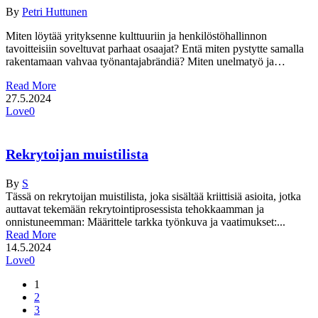
By
Petri Huttunen
Miten löytää yrityksenne kulttuuriin ja henkilöstöhallinnon
tavoitteisiin soveltuvat parhaat osaajat? Entä miten pystytte samalla
rakentamaan vahvaa työnantajabrändiä? Miten unelmatyö ja…
Read More
27.5.2024
Love
0
Rekrytoijan muistilista
By
S
Tässä on rekrytoijan muistilista, joka sisältää kriittisiä asioita, jotka
auttavat tekemään rekrytointiprosessista tehokkaamman ja
onnistuneemman: Määrittele tarkka työnkuva ja vaatimukset:...
Read More
14.5.2024
Love
0
1
2
3