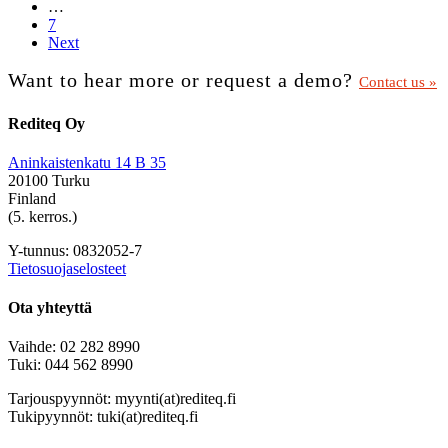
…
7
Next
Want to hear more or request a demo?
Contact us »
Rediteq Oy
Aninkaistenkatu 14 B 35
20100 Turku
Finland
(5. kerros.)
Y-tunnus: 0832052-7
Tietosuojaselosteet
Ota yhteyttä
Vaihde: 02 282 8990
Tuki: 044 562 8990
Tarjouspyynnöt: myynti(at)rediteq.fi
Tukipyynnöt: tuki(at)rediteq.fi