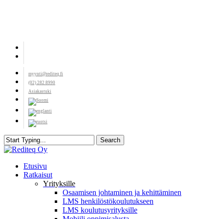
Skip
to
main
content
facebook
youtube
myynti@rediteq.fi
(02) 282 8990
Asiakastuki
Search
Close
Search
search
Menu
Etusivu
Ratkaisut
Yrityksille
Osaamisen johtaminen ja kehittäminen
LMS henkilöstökoulutukseen
LMS koulutusyrityksille
Mobiili oppimisalusta