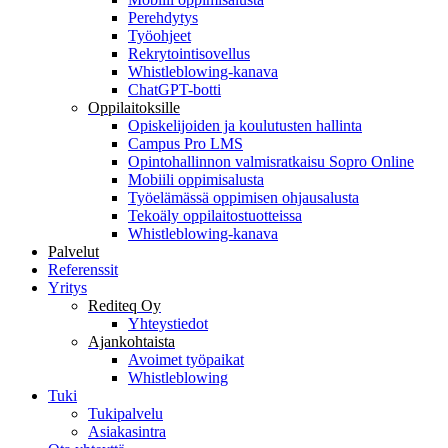
Perehdytys
Työohjeet
Rekrytointisovellus
Whistleblowing-kanava
ChatGPT-botti
Oppilaitoksille
Opiskelijoiden ja koulutusten hallinta
Campus Pro LMS
Opintohallinnon valmisratkaisu Sopro Online
Mobiili oppimisalusta
Työelämässä oppimisen ohjausalusta
Tekoäly oppilaitostuotteissa
Whistleblowing-kanava
Palvelut
Referenssit
Yritys
Rediteq Oy
Yhteystiedot
Ajankohtaista
Avoimet työpaikat
Whistleblowing
Tuki
Tukipalvelu
Asiakasintra