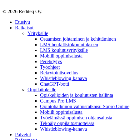
© 2026 Rediteq Oy.
Close
Etusivu
Menu
Ratkaisut
Yrityksille
Osaamisen johtaminen ja kehittäminen
LMS henkilöstökoulutukseen
LMS koulutusyrityksille
Mobiili oppimisalusta
Perehdytys
Työohjeet
Rekrytointisovellus
Whistleblowing-kanava
ChatGPT-botti
Oppilaitoksille
Opiskelijoiden ja koulutusten hallinta
Campus Pro LMS
Opintohallinnon valmisratkaisu Sopro Online
Mobiili oppimisalusta
Työelämässä oppimisen ohjausalusta
Tekoäly oppilaitostuotteissa
Whistleblowing-kanava
Palvelut