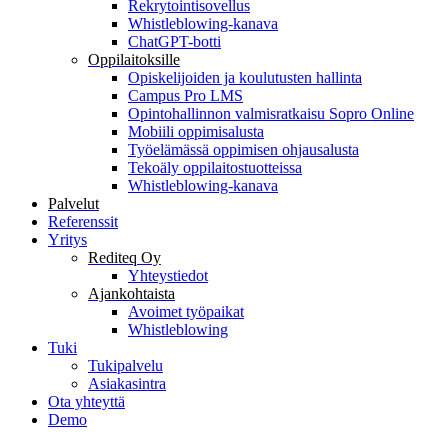
Rekrytointisovellus
Whistleblowing-kanava
ChatGPT-botti
Oppilaitoksille
Opiskelijoiden ja koulutusten hallinta
Campus Pro LMS
Opintohallinnon valmisratkaisu Sopro Online
Mobiili oppimisalusta
Työelämässä oppimisen ohjausalusta
Tekoäly oppilaitostuotteissa
Whistleblowing-kanava
Palvelut
Referenssit
Yritys
Rediteq Oy
Yhteystiedot
Ajankohtaista
Avoimet työpaikat
Whistleblowing
Tuki
Tukipalvelu
Asiakasintra
Ota yhteyttä
Demo