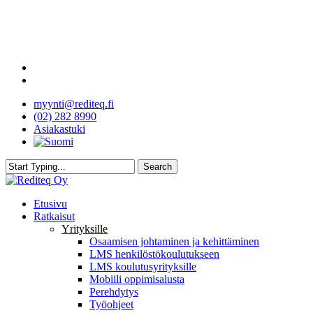
Skip
to
main
content
facebook
youtube
myynti@rediteq.fi
(02) 282 8990
Asiakastuki
Search
Close
Search
search
Menu
Etusivu
Ratkaisut
Yrityksille
Osaamisen johtaminen ja kehittäminen
LMS henkilöstökoulutukseen
LMS koulutusyrityksille
Mobiili oppimisalusta
Perehdytys
Työohjeet