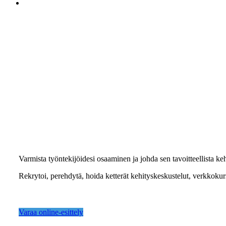
search
Sopro Online
Osaamisen johtaminen ja kehittäminen
Varmista työntekijöidesi osaaminen ja johda sen tavoitteellista keh
Rekrytoi, perehdytä, hoida ketterät kehityskeskustelut, verkkokurs
Varaa online-esittely