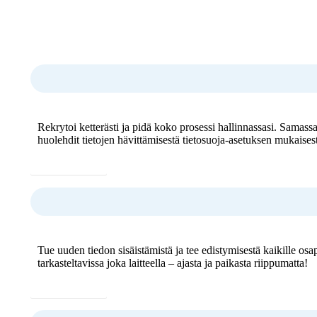
Rekrytoi ketterästi ja pidä koko prosessi hallinnassasi. Samassa
huolehdit tietojen hävittämisestä tietosuoja-asetuksen mukaisest
Lue lisää
Tue uuden tiedon sisäistämistä ja tee edistymisestä kaikille osa
tarkasteltavissa joka laitteella – ajasta ja paikasta riippumatta!
Lue lisää