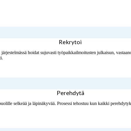
Rekrytoi
 järjestelmässä hoidat sujuvasti työpaikkailmoitusten julkaisun, vastaanot
i.
Perehdytä
puolille selkeää ja läpinäkyvää. Prosessi tehostuu kun kaikki perehdytyks