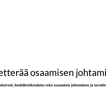
etterää osaamisen johtam
okurssit, henkilöstökoulutus sekä osaamisen johtaminen ja tavoittee