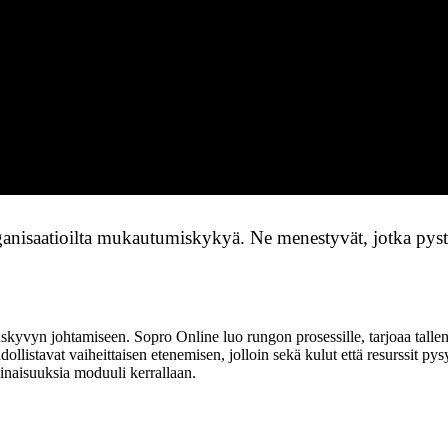
anisaatioilta mukautumiskykyä. Ne menestyvät, jotka pys
kyvyn johtamiseen. Sopro Online luo rungon prosessille, tarjoaa tallennu
llistavat vaiheittaisen etenemisen, jolloin sekä kulut että resurssit pys
minaisuuksia moduuli kerrallaan.