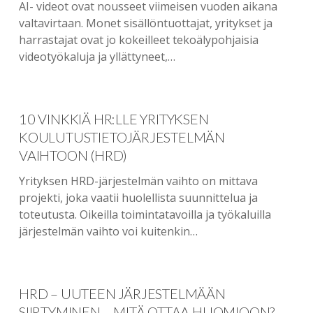
AI- videot ovat nousseet viimeisen vuoden aikana
valtavirtaan. Monet sisällöntuottajat, yritykset ja
harrastajat ovat jo kokeilleet tekoälypohjaisia
videotyökaluja ja yllättyneet,…
10 VINKKIÄ HR:LLE YRITYKSEN
KOULUTUSTIETOJÄRJESTELMÄN
VAIHTOON (HRD)
Yrityksen HRD-järjestelmän vaihto on mittava
projekti, joka vaatii huolellista suunnittelua ja
toteutusta. Oikeilla toimintatavoilla ja työkaluilla
järjestelmän vaihto voi kuitenkin…
HRD – UUTEEN JÄRJESTELMÄÄN
SIIRTYMINEN – MITÄ OTTAA HUOMIOON?