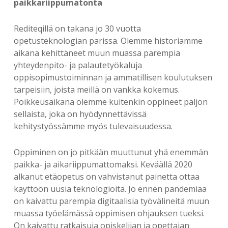
paikkariippumatonta
Rediteqillä on takana jo 30 vuotta
opetusteknologian parissa. Olemme historiamme
aikana kehittäneet muun muassa parempia
yhteydenpito- ja palautetyökaluja
oppisopimustoiminnan ja ammatillisen koulutuksen
tarpeisiin, joista meillä on vankka kokemus.
Poikkeusaikana olemme kuitenkin oppineet paljon
sellaista, joka on hyödynnettävissä
kehitystyössämme myös tulevaisuudessa.
Oppiminen on jo pitkään muuttunut yhä enemmän
paikka- ja aikariippumattomaksi. Keväällä 2020
alkanut etäopetus on vahvistanut painetta ottaa
käyttöön uusia teknologioita. Jo ennen pandemiaa
on kaivattu parempia digitaalisia työvälineitä muun
muassa työelämässä oppimisen ohjauksen tueksi.
On kaivattu ratkaisuja opiskelijan ja opettajan