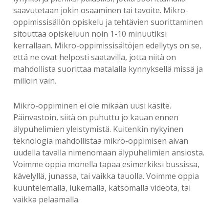
saavutetaan jokin osaaminen tai tavoite. Mikro-
oppimissisällön opiskelu ja tehtävien suorittaminen
sitouttaa opiskeluun noin 1-10 minuutiksi
kerrallaan. Mikro-oppimissisältöjen edellytys on se,
että ne ovat helposti saatavilla, jotta niitä on
mahdollista suorittaa matalalla kynnyksellä missä ja
milloin vain.
Mikro-oppiminen ei ole mikään uusi käsite.
Päinvastoin, siitä on puhuttu jo kauan ennen
älypuhelimien yleistymistä. Kuitenkin nykyinen
teknologia mahdollistaa mikro-oppimisen aivan
uudella tavalla nimenomaan älypuhelimien ansiosta.
Voimme oppia monella tapaa esimerkiksi bussissa,
kävelyllä, junassa, tai vaikka tauolla. Voimme oppia
kuuntelemalla, lukemalla, katsomalla videota, tai
vaikka pelaamalla.