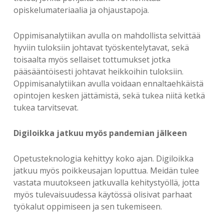
opiskelumateriaalia ja ohjaustapoja.
Oppimisanalytiikan avulla on mahdollista selvittää
hyviin tuloksiin johtavat työskentelytavat, sekä
toisaalta myös sellaiset tottumukset jotka
pääsääntöisesti johtavat heikkoihin tuloksiin.
Oppimisanalytiikan avulla voidaan ennaltaehkäistä
opintojen kesken jättämistä, sekä tukea niitä ketkä
tukea tarvitsevat.
Digiloikka jatkuu myös pandemian jälkeen
Opetusteknologia kehittyy koko ajan. Digiloikka
jatkuu myös poikkeusajan loputtua. Meidän tulee
vastata muutokseen jatkuvalla kehitystyöllä, jotta
myös tulevaisuudessa käytössä olisivat parhaat
työkalut oppimiseen ja sen tukemiseen.