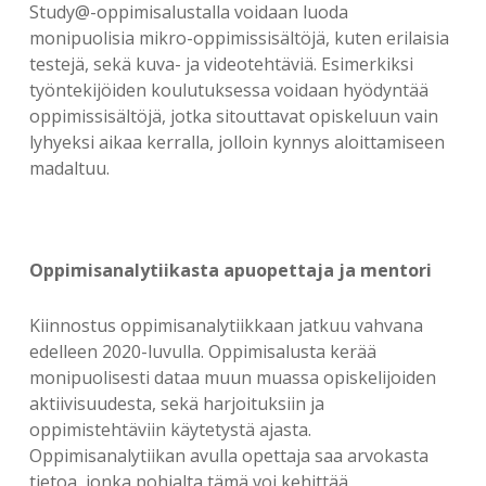
Study@-oppimisalustalla voidaan luoda
monipuolisia mikro-oppimissisältöjä, kuten erilaisia
testejä, sekä kuva- ja videotehtäviä. Esimerkiksi
työntekijöiden koulutuksessa voidaan hyödyntää
oppimissisältöjä, jotka sitouttavat opiskeluun vain
lyhyeksi aikaa kerralla, jolloin kynnys aloittamiseen
madaltuu.
Oppimisanalytiikasta apuopettaja ja mentori
Kiinnostus oppimisanalytiikkaan jatkuu vahvana
edelleen 2020-luvulla. Oppimisalusta kerää
monipuolisesti dataa muun muassa opiskelijoiden
aktiivisuudesta, sekä harjoituksiin ja
oppimistehtäviin käytetystä ajasta.
Oppimisanalytiikan avulla opettaja saa arvokasta
tietoa, jonka pohjalta tämä voi kehittää