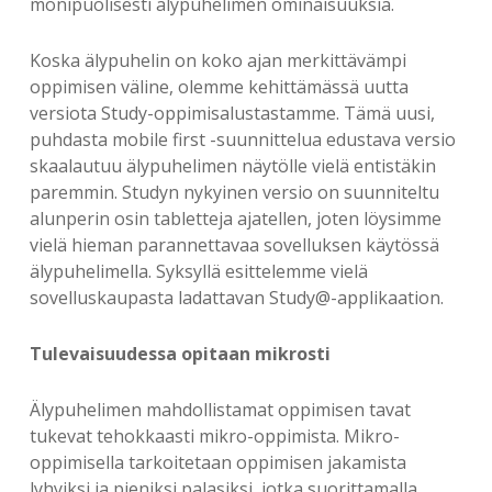
monipuolisesti älypuhelimen ominaisuuksia.
Koska älypuhelin on koko ajan merkittävämpi
oppimisen väline, olemme kehittämässä uutta
versiota Study-oppimisalustastamme. Tämä uusi,
puhdasta mobile first -suunnittelua edustava versio
skaalautuu älypuhelimen näytölle vielä entistäkin
paremmin. Studyn nykyinen versio on suunniteltu
alunperin osin tabletteja ajatellen, joten löysimme
vielä hieman parannettavaa sovelluksen käytössä
älypuhelimella. Syksyllä esittelemme vielä
sovelluskaupasta ladattavan Study@-applikaation.
Tulevaisuudessa opitaan mikrosti
Älypuhelimen mahdollistamat oppimisen tavat
tukevat tehokkaasti mikro-oppimista. Mikro-
oppimisella tarkoitetaan oppimisen jakamista
lyhyiksi ja pieniksi palasiksi, jotka suorittamalla