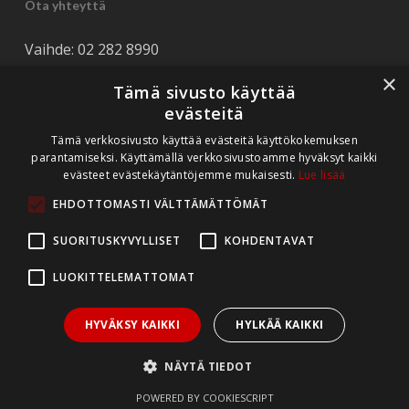
Ota yhteyttä
Vaihde: 02 282 8990
Tuki: 044 562 8990
×
Tämä sivusto käyttää
Tarjouspyynnöt: myynti(at)rediteq.fi
evästeitä
Tukipyynnöt: tuki(at)rediteq.fi
Tämä verkkosivusto käyttää evästeitä käyttökokemuksen
parantamiseksi. Käyttämällä verkkosivustoamme hyväksyt kaikki
evästeet evästekäytäntöjemme mukaisesti.
Lue lisää
EHDOTTOMASTI VÄLTTÄMÄTTÖMÄT
SUORITUSKYVYLLISET
KOHDENTAVAT
LUOKITTELEMATTOMAT
HYVÄKSY KAIKKI
HYLKÄÄ KAIKKI
© 2026 Rediteq Oy.
NÄYTÄ TIEDOT
POWERED BY COOKIESCRIPT