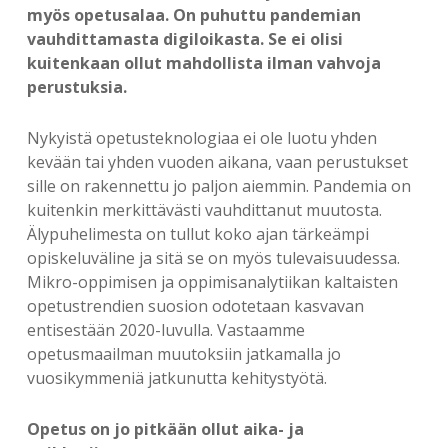
myös opetusalaa. On puhuttu pandemian
vauhdittamasta digiloikasta. Se ei olisi
kuitenkaan ollut mahdollista ilman vahvoja
perustuksia.
Nykyistä opetusteknologiaa ei ole luotu yhden
kevään tai yhden vuoden aikana, vaan perustukset
sille on rakennettu jo paljon aiemmin. Pandemia on
kuitenkin merkittävästi vauhdittanut muutosta.
Älypuhelimesta on tullut koko ajan tärkeämpi
opiskeluväline ja sitä se on myös tulevaisuudessa.
Mikro-oppimisen ja oppimisanalytiikan kaltaisten
opetustrendien suosion odotetaan kasvavan
entisestään 2020-luvulla. Vastaamme
opetusmaailman muutoksiin jatkamalla jo
vuosikymmeniä jatkunutta kehitystyötä.
Opetus on jo pitkään ollut aika- ja