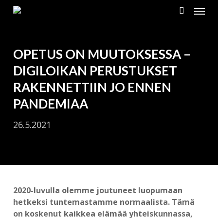
Menu
Skip
to
search
main
content
OPETUS ON MUUTOKSESSA –
DIGILOIKAN PERUSTUKSET
RAKENNETTIIN JO ENNEN
PANDEMIAA
26.5.2021
2020-luvulla olemme joutuneet luopumaan
hetkeksi tuntemastamme normaalista. Tämä
on koskenut kaikkea elämää yhteiskunnassa,