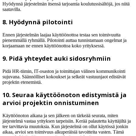
Hyödynnä järjestelmän itsensä tarjoamia koulutussisältöjä, jos niitä
saatavilla.
8. Hyödynnä pilotointi
Ennen järjestelmän laajaa käyttöönottoa testaa sen toimivuutta
pienemmällä ryhmällä. Pilotointi auttaa tunnistamaan ongelmat ja
korjaamaan ne ennen käyttöönottoa koko yrityksessä.
9. Pidä yhteydet auki sidosryhmiin
Pidä HR-tiimin, IT-osaston ja toimittajan välinen kommunikointi
sujuvana. Säännölliset kokoukset ja selkeät vastuunjaot edistävät
projektin etenemistä.
10. Seuraa käyttöönoton edistymistä ja
arvioi projektin onnistuminen
Käyttöönoton aikana ja sen jälkeen on tärkeää seurata, miten
järjestelmä vastaa yrityksen tarpeisiin. Kerää palautetta käyttäjiltä ja
tee tarvittavia muutoksia. Kun järjestelmä on ollut käytössä jonkin
aikaa, arvioi sen toimivuus alkuperäisiä tavoitteita vasten. Tämä