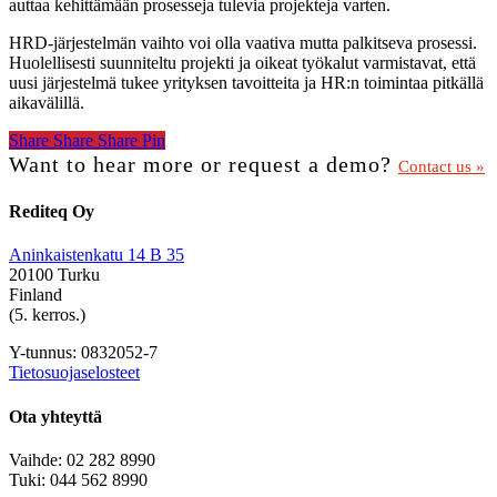
auttaa kehittämään prosesseja tulevia projekteja varten.
HRD-järjestelmän vaihto voi olla vaativa mutta palkitseva prosessi.
Huolellisesti suunniteltu projekti ja oikeat työkalut varmistavat, että
uusi järjestelmä tukee yrityksen tavoitteita ja HR:n toimintaa pitkällä
aikavälillä.
Share
Share
Share
Share
Pin
Want to hear more or request a demo?
Contact us »
Rediteq Oy
Aninkaistenkatu 14 B 35
20100 Turku
Finland
(5. kerros.)
Y-tunnus: 0832052-7
Tietosuojaselosteet
Ota yhteyttä
Vaihde: 02 282 8990
Tuki: 044 562 8990