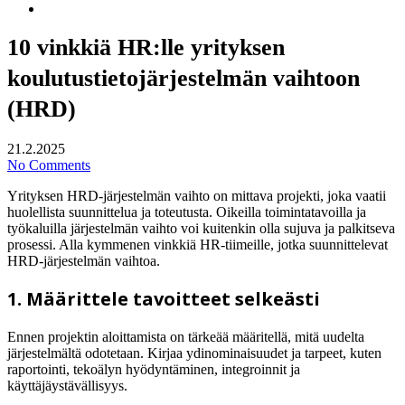
search
10 vinkkiä HR:lle yrityksen
koulutustietojärjestelmän vaihtoon
(HRD)
21.2.2025
No Comments
Yrityksen HRD-järjestelmän vaihto on mittava projekti, joka vaatii
huolellista suunnittelua ja toteutusta. Oikeilla toimintatavoilla ja
työkaluilla järjestelmän vaihto voi kuitenkin olla sujuva ja palkitseva
prosessi. Alla kymmenen vinkkiä HR-tiimeille, jotka suunnittelevat
HRD-järjestelmän vaihtoa.
1. Määrittele tavoitteet selkeästi
Ennen projektin aloittamista on tärkeää määritellä, mitä uudelta
järjestelmältä odotetaan. Kirjaa ydinominaisuudet ja tarpeet, kuten
raportointi, tekoälyn hyödyntäminen, integroinnit ja
käyttäjäystävällisyys.