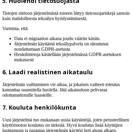
5. Huolehdi tietosuojasta
Tietojen siirtoon järjestelmästä toiseen liittyy tietosuojariskejä samoin
kuin mahdollisesta tekoälyn hyödyntämisestä.
Varmista, että:
Data ei migraation aikana joudu vääriin käsiin.
Järjestelmän käyttämä tekoälypalvelu on sitoutunut
noudattamaan GDPR-asetusta
Henkilötietoja käsitellään järjestelmässä GDPR-asetuksen
mukaisesti
6. Laadi realistinen aikataulu
Järjestelmän vaihtaminen vie aikaa, ja jokaisen vaiheen toteutus
kannattaa suunnitella huolella. Jätä aikatauluun pelivaraa
odottamattomille haasteille.
7. Kouluta henkilökunta
Uusi järjestelmä tuo mukanaan uusia käytäntöjä, joten perusteellinen
käyttöönoton koulutus on tärkeää. Hyvä koulutus lisää käyttäjien
luottamusta ja parantaa järjestelmän käyttöä heti alusta alkaen.