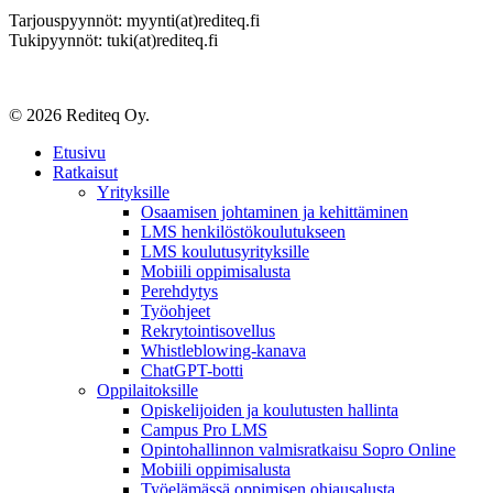
Tarjouspyynnöt: myynti(at)rediteq.fi
Tukipyynnöt: tuki(at)rediteq.fi
© 2026 Rediteq Oy.
Close
Etusivu
Menu
Ratkaisut
Yrityksille
Osaamisen johtaminen ja kehittäminen
LMS henkilöstökoulutukseen
LMS koulutusyrityksille
Mobiili oppimisalusta
Perehdytys
Työohjeet
Rekrytointisovellus
Whistleblowing-kanava
ChatGPT-botti
Oppilaitoksille
Opiskelijoiden ja koulutusten hallinta
Campus Pro LMS
Opintohallinnon valmisratkaisu Sopro Online
Mobiili oppimisalusta
Työelämässä oppimisen ohjausalusta