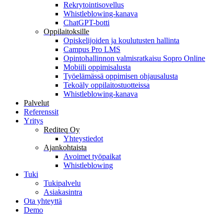
Rekrytointisovellus
Whistleblowing-kanava
ChatGPT-botti
Oppilaitoksille
Opiskelijoiden ja koulutusten hallinta
Campus Pro LMS
Opintohallinnon valmisratkaisu Sopro Online
Mobiili oppimisalusta
Työelämässä oppimisen ohjausalusta
Tekoäly oppilaitostuotteissa
Whistleblowing-kanava
Palvelut
Referenssit
Yritys
Rediteq Oy
Yhteystiedot
Ajankohtaista
Avoimet työpaikat
Whistleblowing
Tuki
Tukipalvelu
Asiakasintra
Ota yhteyttä
Demo