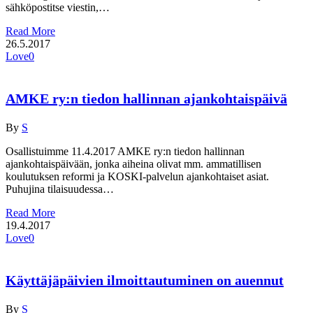
sähköpostitse viestin,…
Read More
26.5.2017
Love
0
AMKE ry:n tiedon hallinnan ajankohtaispäivä
By
S
Osallistuimme 11.4.2017 AMKE ry:n tiedon hallinnan
ajankohtaispäivään, jonka aiheina olivat mm. ammatillisen
koulutuksen reformi ja KOSKI-palvelun ajankohtaiset asiat.
Puhujina tilaisuudessa…
Read More
19.4.2017
Love
0
Käyttäjäpäivien ilmoittautuminen on auennut
By
S