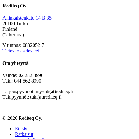
Rediteq Oy
Aninkaistenkatu 14 B 35
20100 Turku
Finland
(5. kerros.)
Y-tunnus: 0832052-7
Tietosuojaselosteet
Ota yhteyttä
Vaihde: 02 282 8990
Tuki: 044 562 8990
Tarjouspyynnöt: myynti(at)rediteq.fi
Tukipyynnöt: tuki(at)rediteq.fi
© 2026 Rediteq Oy.
Close
Etusivu
Menu
Ratkaisut