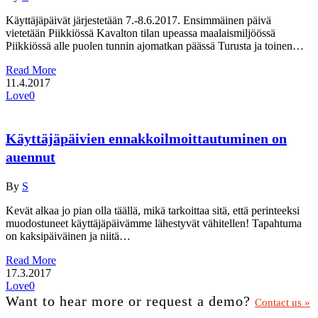
Käyttäjäpäivät järjestetään 7.-8.6.2017. Ensimmäinen päivä
vietetään Piikkiössä Kavalton tilan upeassa maalaismiljöössä
Piikkiössä alle puolen tunnin ajomatkan päässä Turusta ja toinen…
Read More
11.4.2017
Love
0
Käyttäjäpäivien ennakkoilmoittautuminen on
auennut
By
S
Kevät alkaa jo pian olla täällä, mikä tarkoittaa sitä, että perinteeksi
muodostuneet käyttäjäpäivämme lähestyvät vähitellen! Tapahtuma
on kaksipäiväinen ja niitä…
Read More
17.3.2017
Love
0
Want to hear more or request a demo?
Contact us »