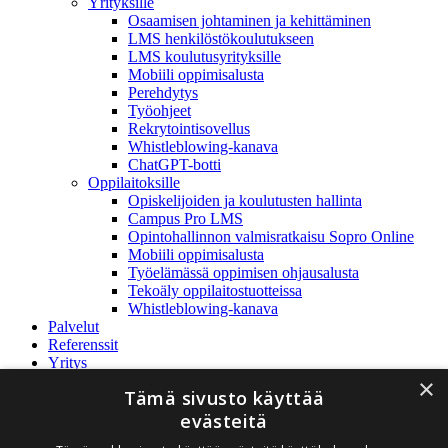
Yrityksille
Osaamisen johtaminen ja kehittäminen
LMS henkilöstökoulutukseen
LMS koulutusyrityksille
Mobiili oppimisalusta
Perehdytys
Työohjeet
Rekrytointisovellus
Whistleblowing-kanava
ChatGPT-botti
Oppilaitoksille
Opiskelijoiden ja koulutusten hallinta
Campus Pro LMS
Opintohallinnon valmisratkaisu Sopro Online
Mobiili oppimisalusta
Työelämässä oppimisen ohjausalusta
Tekoäly oppilaitostuotteissa
Whistleblowing-kanava
Palvelut
Referenssit
Yritys
Rediteq Oy
×
Tämä sivusto käyttää
Yhteystiedot
Ajankohtaista
evästeitä
Avoimet työpaikat