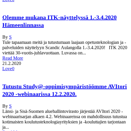
Olemme mukana ITK-näyttelyssä 1.-3.4.2020
Hämeenlinnassa
By
S
Tule tapaamaan meitä ja tutustumaan laajaan opetusteknologian ja -
palveluiden näyttelyyn Scandic Aulangolla 1.-3.4.2020! ITK 2020
viettää 30-vuotis-juhlavuottaan. Luvassa on...
Read More
21.2.2020
Love
0
Tutustu Study@-oppimisympäristöömme AVItori
2020 -webinaarissa 12.2.2020.
By
S
Länsi- ja Sisä-Suomen aluehallintovirasto järjestää AVItori 2020 -
webinaarisarjan alkaen 4.2. Webinaareissa on mahdollisuus tutustua
kotimaisten koulutusteknologiayrityksien ja -kouluttajien tarjontaan
ja...