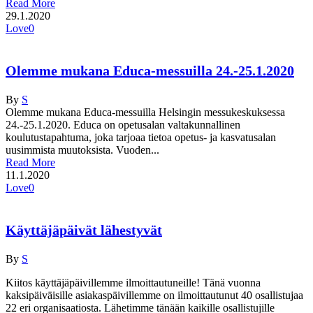
Read More
29.1.2020
Love
0
Olemme mukana Educa-messuilla 24.-25.1.2020
By
S
Olemme mukana Educa-messuilla Helsingin messukeskuksessa
24.-25.1.2020. Educa on opetusalan valtakunnallinen
koulutustapahtuma, joka tarjoaa tietoa opetus- ja kasvatusalan
uusimmista muutoksista. Vuoden...
Read More
11.1.2020
Love
0
Käyttäjäpäivät lähestyvät
By
S
Kiitos käyttäjäpäivillemme ilmoittautuneille! Tänä vuonna
kaksipäiväisille asiakaspäivillemme on ilmoittautunut 40 osallistujaa
22 eri organisaatiosta. Lähetimme tänään kaikille osallistujille