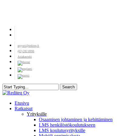
Skip
to
main
content
facebook
youtube
myynti@rediteq.fi
(02) 282 8990
Asiakastuki
Search
Close
Search
search
Menu
Etusivu
Ratkaisut
Yrityksille
Osaamisen johtaminen ja kehittäminen
LMS henkilöstökoulutukseen
LMS koulutusyrityksille
Mobiili oppimisalusta