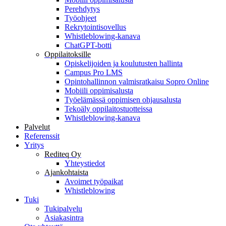
Perehdytys
Työohjeet
Rekrytointisovellus
Whistleblowing-kanava
ChatGPT-botti
Oppilaitoksille
Opiskelijoiden ja koulutusten hallinta
Campus Pro LMS
Opintohallinnon valmisratkaisu Sopro Online
Mobiili oppimisalusta
Työelämässä oppimisen ohjausalusta
Tekoäly oppilaitostuotteissa
Whistleblowing-kanava
Palvelut
Referenssit
Yritys
Rediteq Oy
Yhteystiedot
Ajankohtaista
Avoimet työpaikat
Whistleblowing
Tuki
Tukipalvelu
Asiakasintra