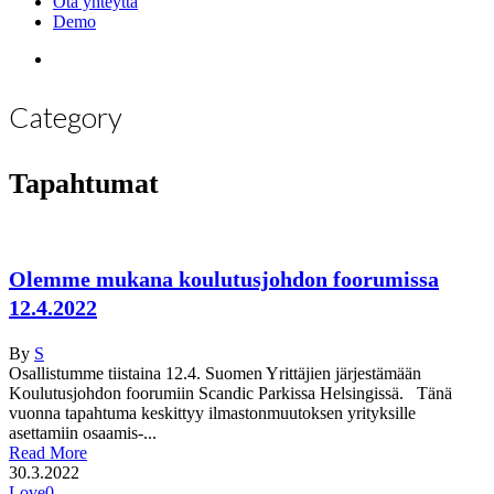
Ota yhteyttä
Demo
search
Category
Tapahtumat
Olemme mukana koulutusjohdon foorumissa
12.4.2022
By
S
Osallistumme tiistaina 12.4. Suomen Yrittäjien järjestämään
Koulutusjohdon foorumiin Scandic Parkissa Helsingissä. Tänä
vuonna tapahtuma keskittyy ilmastonmuutoksen yrityksille
asettamiin osaamis-...
Read More
30.3.2022
Love
0