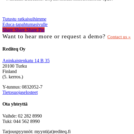
Tutustu ratkaisuihimme
Educa-tapahtumasivulle
Share
Share
Share
Share
Pin
Want to hear more or request a demo?
Contact us »
Rediteq Oy
Aninkaistenkatu 14 B 35
20100 Turku
Finland
(5. kerros.)
Y-tunnus: 0832052-7
Tietosuojaselosteet
Ota yhteyttä
Vaihde: 02 282 8990
Tuki: 044 562 8990
Tarjouspyynnöt: myynti(at)rediteq.fi