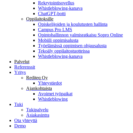
Rekrytointisovellus
Whistleblowing-kanava
ChatGPT-botti
Oppilaitoksille
Opiskelijoiden ja koulutusten hallinta
Campus Pro LMS
Opintohallinnon valmisratkaisu Sopro Online
Mobiili oppimisalusta
Työelämässä oppimisen ohjausalusta
Tekoäly oppilaitostuotteissa
Whistleblowing-kanava
Palvelut
Referenssit
Yritys
Rediteq Oy
Yhteystiedot
Ajankohtaista
Avoimet työpaikat
Whistleblowing
Tuki
Tukipalvelu
Asiakasintra
Ota yhteyttä
Demo