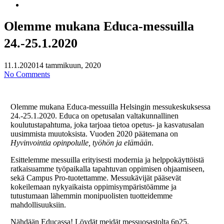
search
Olemme mukana Educa-messuilla
24.-25.1.2020
11.1.2020
14 tammikuun, 2020
No Comments
Olemme mukana Educa-messuilla Helsingin messukeskuksessa
24.-25.1.2020. Educa on opetusalan valtakunnallinen
koulutustapahtuma, joka tarjoaa tietoa opetus- ja kasvatusalan
uusimmista muutoksista. Vuoden 2020 päätemana on
Hyvinvointia opinpolulle, työhön ja elämään
.
Esittelemme messuilla erityisesti modernia ja helppokäyttöistä
ratkaisuamme työpaikalla tapahtuvan oppimisen ohjaamiseen,
sekä Campus Pro-tuotettamme. Messukävijät pääsevät
kokeilemaan nykyaikaista oppimisympäristöämme ja
tutustumaan lähemmin monipuolisten tuotteidemme
mahdollisuuksiin.
Nähdään Educassa! Löydät meidät messuosastolta 6p25.