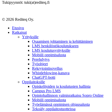
Tukipyynnöt: tuki(at)rediteq.fi
© 2026 Rediteq Oy.
Close
Etusivu
Menu
Ratkaisut
Yrityksille
Osaamisen johtaminen ja kehittäminen
LMS henkilöstökoulutukseen
LMS koulutusyrityksille
Mobiili oppimisalusta
Perehdytys
Työohjeet
Rekrytointisovellus
Whistleblowing-kanava
ChatGPT-botti
Oppilaitoksille
Opiskelijoiden ja koulutusten hallinta
Campus Pro LMS
Opintohallinnon valmisratkaisu Sopro Online
Mobiili oppimisalusta
Työelämässä oppimisen ohjausalusta
Tekoäly oppilaitostuotteissa