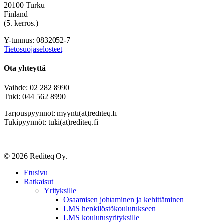
20100 Turku
Finland
(5. kerros.)
Y-tunnus: 0832052-7
Tietosuojaselosteet
Ota yhteyttä
Vaihde: 02 282 8990
Tuki: 044 562 8990
Tarjouspyynnöt: myynti(at)rediteq.fi
Tukipyynnöt: tuki(at)rediteq.fi
© 2026 Rediteq Oy.
Close
Etusivu
Menu
Ratkaisut
Yrityksille
Osaamisen johtaminen ja kehittäminen
LMS henkilöstökoulutukseen
LMS koulutusyrityksille