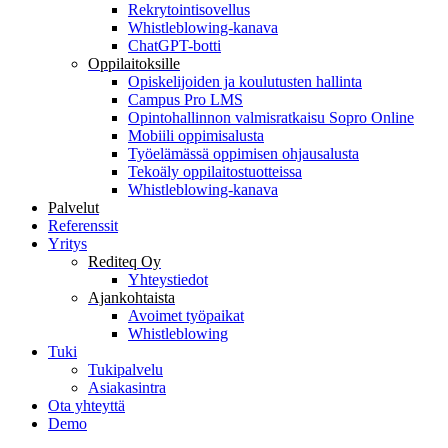
Rekrytointisovellus
Whistleblowing-kanava
ChatGPT-botti
Oppilaitoksille
Opiskelijoiden ja koulutusten hallinta
Campus Pro LMS
Opintohallinnon valmisratkaisu Sopro Online
Mobiili oppimisalusta
Työelämässä oppimisen ohjausalusta
Tekoäly oppilaitostuotteissa
Whistleblowing-kanava
Palvelut
Referenssit
Yritys
Rediteq Oy
Yhteystiedot
Ajankohtaista
Avoimet työpaikat
Whistleblowing
Tuki
Tukipalvelu
Asiakasintra
Ota yhteyttä
Demo