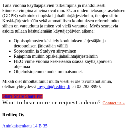
Tänä vuonna käyttäjäpäivien tärkeimpinä ja mahdollisesti
kiinnostavimpina aiheina ovat mm. EU:n uuden tietosuoja-asetuksen
(GDPR) vaikutukset opiskelijahallintojärjestelmiin, tietojen siirto
Koski-järjestelmään sekä ammatillisen koulutuksen reformi: miten
siihen on varauduttu ja miten voi vielä varautua. Myös seuraavia
asioita tullaan käsittelemään käyttäjäpäivien aikana:
Oppisopimusten käsittely koulutuksen järjestäjän ja
tietopuolisen järjestäjän välillä
Sopronetiin ja Studyyn siirtyminen
Rajapinta muihin opiskelijahallintajärjestelmiin
HEO viime vuonna keskeisessä osassa käyttäjäpäivien
ohjelmaa
Ohjelmistojemme uudet ominaisuudet.
Mikäli olet ilmoittautunut mutta viesti ei ole tavoittanut sinua,
olethan yhteydessä
myynti@rediteq.fi
tai 02 282 8990.
Share
Share
Share
Share
Pin
Want to hear more or request a demo?
Contact us »
Rediteq Oy
Aninkaistenkatu 14 B 35