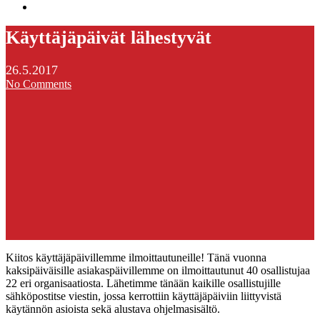
search
Käyttäjäpäivät lähestyvät
26.5.2017
No Comments
Kiitos käyttäjäpäivillemme ilmoittautuneille! Tänä vuonna
kaksipäiväisille asiakaspäivillemme on ilmoittautunut 40 osallistujaa
22 eri organisaatiosta. Lähetimme tänään kaikille osallistujille
sähköpostitse viestin, jossa kerrottiin käyttäjäpäiviin liittyvistä
käytännön asioista sekä alustava ohjelmasisältö.