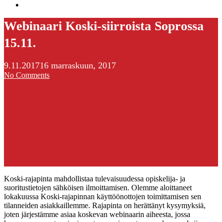
search
Webinaari Koski-siirroista Soprossa
15.11.
9.11.2017
16 marraskuun, 2017
No Comments
Koski-rajapinta mahdollistaa tulevaisuudessa opiskelija- ja
suoritustietojen sähköisen ilmoittamisen. Olemme aloittaneet
lokakuussa Koski-rajapinnan käyttöönottojen toimittamisen sen
tilanneiden asiakkaillemme. Rajapinta on herättänyt kysymyksiä,
joten järjestämme asiaa koskevan webinaarin aiheesta, jossa