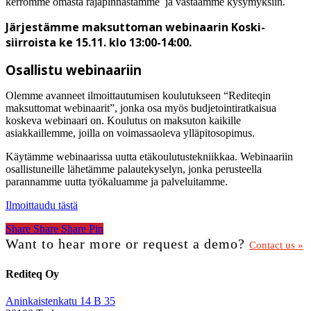
kerromme omasta rajapinnastamme ja vastaamme kysymyksiin.
Järjestämme maksuttoman webinaarin Koski-
siirroista ke 15.11. klo 13:00-14:00.
Osallistu webinaariin
Olemme avanneet ilmoittautumisen koulutukseen “Rediteqin
maksuttomat webinaarit”, jonka osa myös budjetointiratkaisua
koskeva webinaari on. Koulutus on maksuton kaikille
asiakkaillemme, joilla on voimassaoleva ylläpitosopimus.
Käytämme webinaarissa uutta etäkoulutustekniikkaa. Webinaariin
osallistuneille lähetämme palautekyselyn, jonka perusteella
parannamme uutta työkaluamme ja palveluitamme.
Ilmoittaudu tästä
Share
Share
Share
Share
Pin
Want to hear more or request a demo?
Contact us »
Rediteq Oy
Aninkaistenkatu 14 B 35