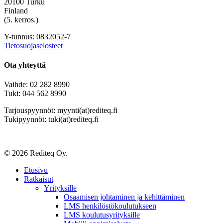
20100 Turku
Finland
(5. kerros.)
Y-tunnus: 0832052-7
Tietosuojaselosteet
Ota yhteyttä
Vaihde: 02 282 8990
Tuki: 044 562 8990
Tarjouspyynnöt: myynti(at)rediteq.fi
Tukipyynnöt: tuki(at)rediteq.fi
© 2026 Rediteq Oy.
Close
Etusivu
Menu
Ratkaisut
Yrityksille
Osaamisen johtaminen ja kehittäminen
LMS henkilöstökoulutukseen
LMS koulutusyrityksille