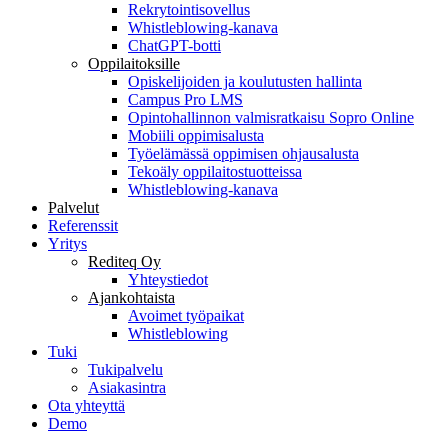
Rekrytointisovellus
Whistleblowing-kanava
ChatGPT-botti
Oppilaitoksille
Opiskelijoiden ja koulutusten hallinta
Campus Pro LMS
Opintohallinnon valmisratkaisu Sopro Online
Mobiili oppimisalusta
Työelämässä oppimisen ohjausalusta
Tekoäly oppilaitostuotteissa
Whistleblowing-kanava
Palvelut
Referenssit
Yritys
Rediteq Oy
Yhteystiedot
Ajankohtaista
Avoimet työpaikat
Whistleblowing
Tuki
Tukipalvelu
Asiakasintra
Ota yhteyttä
Demo