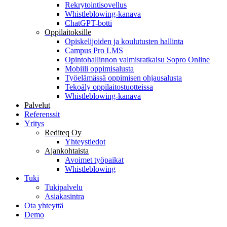
Rekrytointisovellus
Whistleblowing-kanava
ChatGPT-botti
Oppilaitoksille
Opiskelijoiden ja koulutusten hallinta
Campus Pro LMS
Opintohallinnon valmisratkaisu Sopro Online
Mobiili oppimisalusta
Työelämässä oppimisen ohjausalusta
Tekoäly oppilaitostuotteissa
Whistleblowing-kanava
Palvelut
Referenssit
Yritys
Rediteq Oy
Yhteystiedot
Ajankohtaista
Avoimet työpaikat
Whistleblowing
Tuki
Tukipalvelu
Asiakasintra
Ota yhteyttä
Demo