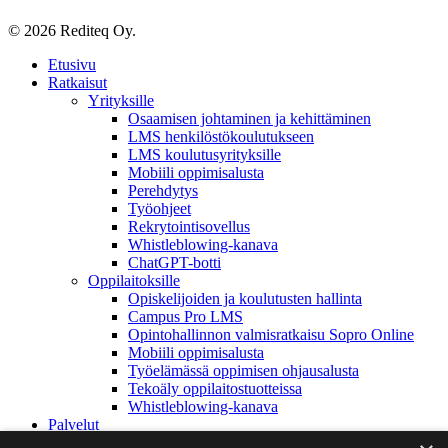
© 2026 Rediteq Oy.
Close
Etusivu
Menu
Ratkaisut
Yrityksille
Osaamisen johtaminen ja kehittäminen
LMS henkilöstökoulutukseen
LMS koulutusyrityksille
Mobiili oppimisalusta
Perehdytys
Työohjeet
Rekrytointisovellus
Whistleblowing-kanava
ChatGPT-botti
Oppilaitoksille
Opiskelijoiden ja koulutusten hallinta
Campus Pro LMS
Opintohallinnon valmisratkaisu Sopro Online
Mobiili oppimisalusta
Työelämässä oppimisen ohjausalusta
Tekoäly oppilaitostuotteissa
Whistleblowing-kanava
Palvelut
Referenssit