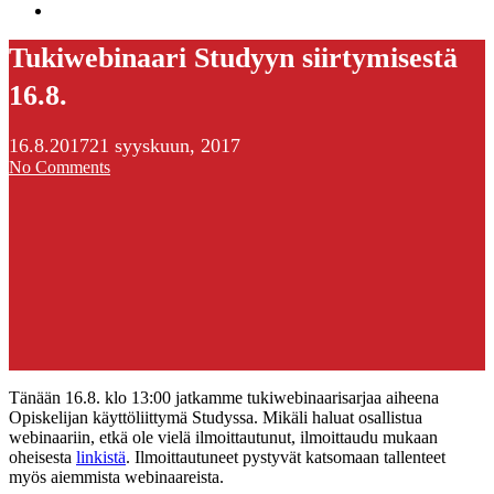
search
Tukiwebinaari Studyyn siirtymisestä
16.8.
16.8.2017
21 syyskuun, 2017
No Comments
Tänään 16.8. klo 13:00 jatkamme tukiwebinaarisarjaa aiheena
Opiskelijan käyttöliittymä Studyssa. Mikäli haluat osallistua
webinaariin, etkä ole vielä ilmoittautunut, ilmoittaudu mukaan
oheisesta
linkistä
. Ilmoittautuneet pystyvät katsomaan tallenteet
myös aiemmista webinaareista.