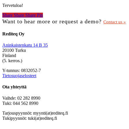
Tervetuloa!
Share
Share
Share
Share
Pin
Want to hear more or request a demo?
Contact us »
Rediteq Oy
Aninkaistenkatu 14 B 35
20100 Turku
Finland
(5. kerros.)
Y-tunnus: 0832052-7
Tietosuojaselosteet
Ota yhteyttä
Vaihde: 02 282 8990
Tuki: 044 562 8990
Tarjouspyynnöt: myynti(at)rediteq.fi
Tukipyynnöt: tuki(at)rediteq.fi