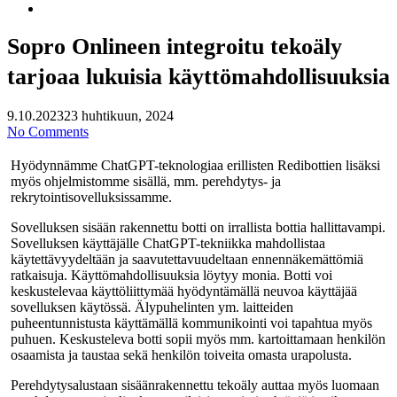
search
Sopro Onlineen integroitu tekoäly
tarjoaa lukuisia käyttömahdollisuuksia
9.10.2023
23 huhtikuun, 2024
No Comments
Hyödynnämme ChatGPT-teknologiaa erillisten Redibottien lisäksi
myös ohjelmistomme sisällä, mm. perehdytys- ja
rekrytointisovelluksissamme.
Sovelluksen sisään rakennettu botti on irrallista bottia hallittavampi.
Sovelluksen käyttäjälle ChatGPT-tekniikka mahdollistaa
käytettävyydeltään ja saavutettavuudeltaan ennennäkemättömiä
ratkaisuja. Käyttömahdollisuuksia löytyy monia. Botti voi
keskustelevaa käyttöliittymää hyödyntämällä neuvoa käyttäjää
sovelluksen käytössä. Älypuhelinten ym. laitteiden
puheentunnistusta käyttämällä kommunikointi voi tapahtua myös
puhuen. Keskusteleva botti sopii myös mm. kartoittamaan henkilön
osaamista ja taustaa sekä henkilön toiveita omasta urapolusta.
Perehdytysalustaan sisäänrakennettu tekoäly auttaa myös luomaan