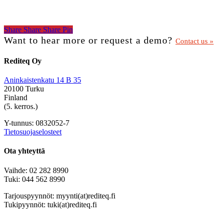
Share
Share
Share
Share
Pin
Want to hear more or request a demo?
Contact us »
Rediteq Oy
Aninkaistenkatu 14 B 35
20100 Turku
Finland
(5. kerros.)
Y-tunnus: 0832052-7
Tietosuojaselosteet
Ota yhteyttä
Vaihde: 02 282 8990
Tuki: 044 562 8990
Tarjouspyynnöt: myynti(at)rediteq.fi
Tukipyynnöt: tuki(at)rediteq.fi