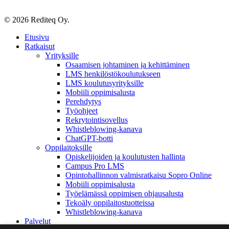
© 2026 Rediteq Oy.
Close
Etusivu
Menu
Ratkaisut
Yrityksille
Osaamisen johtaminen ja kehittäminen
LMS henkilöstökoulutukseen
LMS koulutusyrityksille
Mobiili oppimisalusta
Perehdytys
Työohjeet
Rekrytointisovellus
Whistleblowing-kanava
ChatGPT-botti
Oppilaitoksille
Opiskelijoiden ja koulutusten hallinta
Campus Pro LMS
Opintohallinnon valmisratkaisu Sopro Online
Mobiili oppimisalusta
Työelämässä oppimisen ohjausalusta
Tekoäly oppilaitostuotteissa
Whistleblowing-kanava
Palvelut