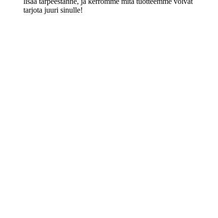
lisää tarpeestanne, ja kerromme mitä tuotteemme voivat
tarjota juuri sinulle!