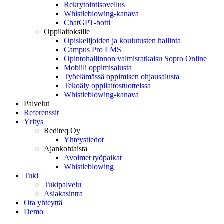
Rekrytointisovellus
Whistleblowing-kanava
ChatGPT-botti
Oppilaitoksille
Opiskelijoiden ja koulutusten hallinta
Campus Pro LMS
Opintohallinnon valmisratkaisu Sopro Online
Mobiili oppimisalusta
Työelämässä oppimisen ohjausalusta
Tekoäly oppilaitostuotteissa
Whistleblowing-kanava
Palvelut
Referenssit
Yritys
Rediteq Oy
Yhteystiedot
Ajankohtaista
Avoimet työpaikat
Whistleblowing
Tuki
Tukipalvelu
Asiakasintra
Ota yhteyttä
Demo