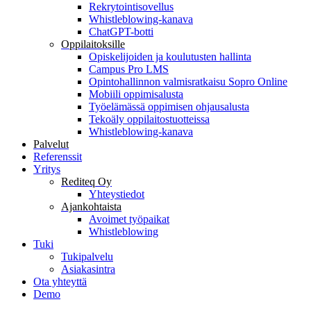
Rekrytointisovellus
Whistleblowing-kanava
ChatGPT-botti
Oppilaitoksille
Opiskelijoiden ja koulutusten hallinta
Campus Pro LMS
Opintohallinnon valmisratkaisu Sopro Online
Mobiili oppimisalusta
Työelämässä oppimisen ohjausalusta
Tekoäly oppilaitostuotteissa
Whistleblowing-kanava
Palvelut
Referenssit
Yritys
Rediteq Oy
Yhteystiedot
Ajankohtaista
Avoimet työpaikat
Whistleblowing
Tuki
Tukipalvelu
Asiakasintra
Ota yhteyttä
Demo