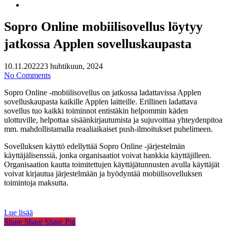
search
Sopro Online mobiilisovellus löytyy
jatkossa Applen sovelluskaupasta
10.11.2022
23 huhtikuun, 2024
No Comments
Sopro Online -mobiilisovellus on jatkossa ladattavissa Applen
sovelluskaupasta kaikille Applen laitteille. Erillinen ladattava
sovellus tuo kaikki toiminnot entistäkin helpommin käden
ulottuville, helpottaa sisäänkirjautumista ja sujuvoittaa yhteydenpitoa
mm. mahdollistamalla reaaliaikaiset push-ilmoitukset puhelimeen.
Sovelluksen käyttö edellyttää Sopro Online -järjestelmän
käyttäjälisenssiä, jonka organisaatiot voivat hankkia käyttäjilleen.
Organisaation kautta toimitettujen käyttäjätunnusten avulla käyttäjät
voivat kirjautua järjestelmään ja hyödyntää mobiilisovelluksen
toimintoja maksutta.
Lue lisää
Share
Share
Share
Share
Pin