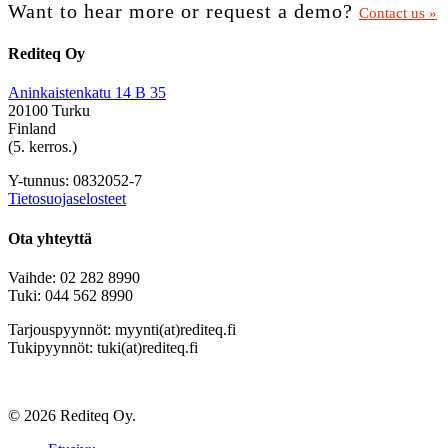
Want to hear more or request a demo?
Contact us »
Rediteq Oy
Aninkaistenkatu 14 B 35
20100 Turku
Finland
(5. kerros.)
Y-tunnus: 0832052-7
Tietosuojaselosteet
Ota yhteyttä
Vaihde: 02 282 8990
Tuki: 044 562 8990
Tarjouspyynnöt: myynti(at)rediteq.fi
Tukipyynnöt: tuki(at)rediteq.fi
© 2026 Rediteq Oy.