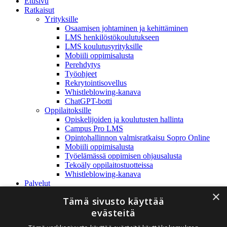
Close
Etusivu
Menu
Ratkaisut
Yrityksille
Osaamisen johtaminen ja kehittäminen
LMS henkilöstökoulutukseen
LMS koulutusyrityksille
Mobiili oppimisalusta
Perehdytys
Työohjeet
Rekrytointisovellus
Whistleblowing-kanava
ChatGPT-botti
Oppilaitoksille
Opiskelijoiden ja koulutusten hallinta
Campus Pro LMS
Opintohallinnon valmisratkaisu Sopro Online
Mobiili oppimisalusta
Työelämässä oppimisen ohjausalusta
Tekoäly oppilaitostuotteissa
Whistleblowing-kanava
Palvelut
Referenssit
×
Tämä sivusto käyttää
Yritys
Rediteq Oy
evästeitä
Yhteystiedot