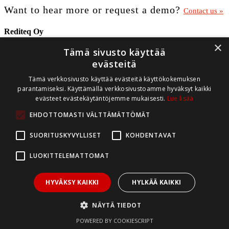
Want to hear more or request a demo?
Contact us »
Rediteq Oy
×
Tämä sivusto käyttää
Aninkaistenkatu 14 B 35
20100 Turku
evästeitä
Finland
Tämä verkkosivusto käyttää evästeitä käyttökokemuksen
(5. kerros.)
parantamiseksi. Käyttämällä verkkosivustoamme hyväksyt kaikki
Y-tunnus: 0832052-7
evästeet evästekäytäntöjemme mukaisesti.
Lue lisää
Tietosuojaselosteet
EHDOTTOMASTI VÄLTTÄMÄTTÖMÄT
Ota yhteyttä
SUORITUSKYVYLLISET
KOHDENTAVAT
Vaihde: 02 282 8990
Tuki: 044 562 8990
LUOKITTELEMATTOMAT
Tarjouspyynnöt: myynti(at)rediteq.fi
Tukipyynnöt: tuki(at)rediteq.fi
HYVÄKSY KAIKKI
HYLKÄÄ KAIKKI
NÄYTÄ TIEDOT
© 2026 Rediteq Oy.
POWERED BY COOKIESCRIPT