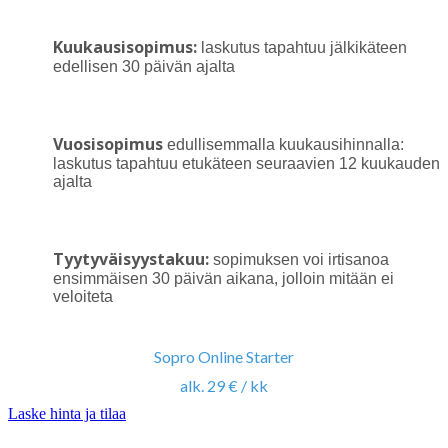
Kuukausisopimus:
laskutus tapahtuu jälkikäteen
edellisen 30 päivän ajalta
Vuosisopimus
edullisemmalla kuukausihinnalla:
laskutus tapahtuu etukäteen seuraavien 12 kuukauden
ajalta
Tyytyväisyystakuu:
sopimuksen voi irtisanoa
ensimmäisen 30 päivän aikana, jolloin mitään ei
veloiteta
Sopro Online Starter
alk. 29 € / kk
Laske hinta ja tilaa