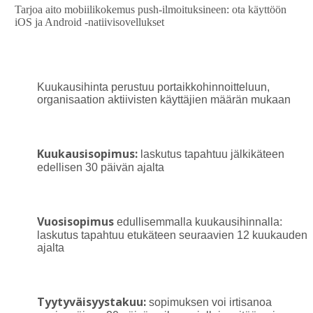
Tarjoa aito mobiilikokemus push-ilmoituksineen: ota käyttöön
iOS ja Android -natiivisovellukset
Kuukausihinta perustuu portaikkohinnoitteluun,
organisaation aktiivisten käyttäjien määrän mukaan
Kuukausisopimus:
laskutus tapahtuu jälkikäteen
edellisen 30 päivän ajalta
Vuosisopimus
edullisemmalla kuukausihinnalla:
laskutus tapahtuu etukäteen seuraavien 12 kuukauden
ajalta
Tyytyväisyystakuu:
sopimuksen voi irtisanoa