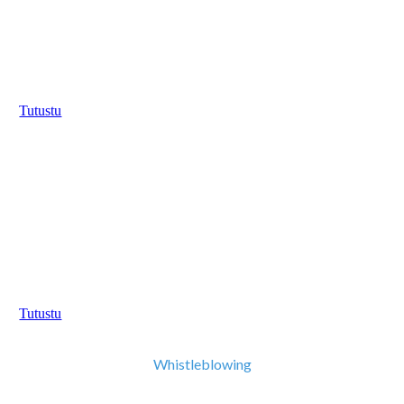
Kehitä osaamista tavoitteellisesti
alk. 49 €/kk
Tutustu
Enterprise
Organisaatiollesi räätälöity paketti
Pyydä tarjous!
Tutustu
Whistleblowing