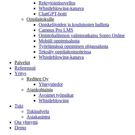
Rekrytointisovellus
Whistleblowing-kanava
ChatGPT-botti
Oppilaitoksille
Opiskelijoiden ja koulutusten hallinta
Campus Pro LMS
Opintohallinnon valmisratkaisu Sopro Online
Mobiili oppimisalusta
Työelämässä oppimisen ohjausalusta
Tekoäly oppilaitostuotteissa
Whistleblowing-kanava
Palvelut
Referenssit
Yritys
Rediteq Oy
Yhteystiedot
Ajankohtaista
Avoimet työpaikat
Whistleblowing
Tuki
Tukipalvelu
Asiakasintra
Ota yhteyttä
Demo