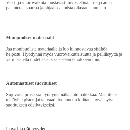
Viesti ja vuorovaikuta joustavasti myös etänä. Tue ja anna
palautetta, sparraa ja ohjaa osaamista oikeaan suuntaan.
Monipuoliset materiaalit
Jaa monipuolista materiaalia ja luo kiinnostavaa sisältöä
helposti. Hyödynnä myös vuorovaikutteisuutta ja pelillisyyttä ja
varmista että uudet asiat sisäistetään tehokkaammin.
Automaattiset suoritukset
Sujuvoita prosessia hyödyntämällä automatiikkaa. Määrittele
tehtäville pisterajat tai vaadi todennettu kuittaus hyväksytyn
suorituksen edellytykseksi.
Luvat ja pätevyydet