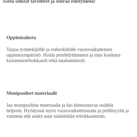
Aseta selkeät tavoitteet ja seuraa edistymistä!
Oppimisalusta
Tarjoa työntekijöille ja esihenkilöille vuorovaikutteinen
oppimisympäristö. Hoida perehdyttäminen ja muu koulutus
kustannustehokkaasti sekä tasalaatuisesti.
Monipuoliset materiaalit
Jaa monipuolista materiaalia ja luo kiinnostavaa sisältöä
helposti. Hyödynnä myös vuorovaikutteisuutta ja pelillisyyttä ja
varmista että uudet asiat sisäistetään tehokkaammin.