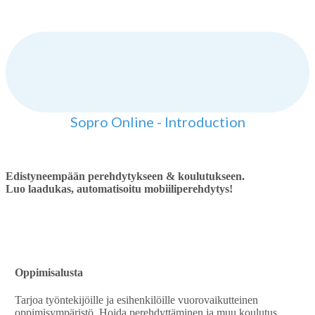
Sopro Online - Introduction
Edistyneempään perehdytykseen & koulutukseen.
Luo laadukas, automatisoitu mobiiliperehdytys!
Oppimisalusta
Tarjoa työntekijöille ja esihenkilöille vuorovaikutteinen
oppimisympäristö. Hoida perehdyttäminen ja muu koulutus