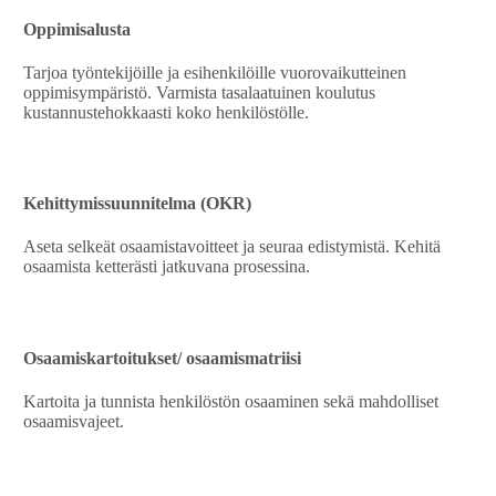
Oppimisalusta
Tarjoa työntekijöille ja esihenkilöille vuorovaikutteinen
oppimisympäristö. Varmista tasalaatuinen koulutus
kustannustehokkaasti koko henkilöstölle.
Kehittymissuunnitelma (OKR)
Aseta selkeät osaamistavoitteet ja seuraa edistymistä. Kehitä
osaamista ketterästi jatkuvana prosessina.
Osaamiskartoitukset/ osaamismatriisi
Kartoita ja tunnista henkilöstön osaaminen sekä mahdolliset
osaamisvajeet.