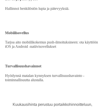
Hallinnoi henkilöstön lupia ja pätevyyksiä.
Mobiilisovellus
Tarjoa aito mobiilikokemus push-ilmoituksineen: ota käyttöön
iOS ja Android -natiivisovellukset
Turvallisuushavainnot
Hyödynnä matalan kynnyksen turvallisuushavainto -
toiminnallisuutta alustalla.
Kuukausihinta perustuu portaikkohinnoitteluun,