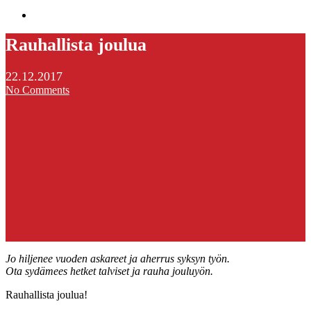
search
Rauhallista joulua
22.12.2017
No Comments
Jo hiljenee vuoden askareet ja aherrus syksyn työn.
Ota sydämees hetket talviset ja rauha jouluyön.
Rauhallista joulua!