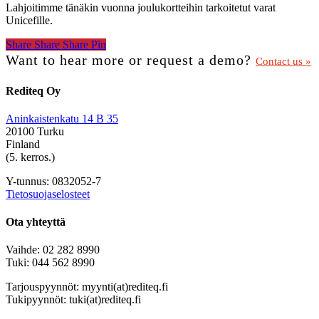
Lahjoitimme tänäkin vuonna joulukortteihin tarkoitetut varat
Unicefille.
Share
Share
Share
Share
Pin
Want to hear more or request a demo?
Contact us »
Rediteq Oy
Aninkaistenkatu 14 B 35
20100 Turku
Finland
(5. kerros.)
Y-tunnus: 0832052-7
Tietosuojaselosteet
Ota yhteyttä
Vaihde: 02 282 8990
Tuki: 044 562 8990
Tarjouspyynnöt: myynti(at)rediteq.fi
Tukipyynnöt: tuki(at)rediteq.fi