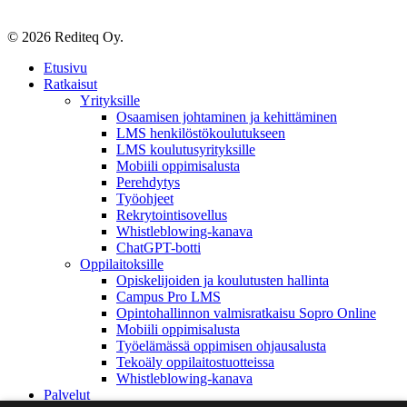
© 2026 Rediteq Oy.
Close
Etusivu
Menu
Ratkaisut
Yrityksille
Osaamisen johtaminen ja kehittäminen
LMS henkilöstökoulutukseen
LMS koulutusyrityksille
Mobiili oppimisalusta
Perehdytys
Työohjeet
Rekrytointisovellus
Whistleblowing-kanava
ChatGPT-botti
Oppilaitoksille
Opiskelijoiden ja koulutusten hallinta
Campus Pro LMS
Opintohallinnon valmisratkaisu Sopro Online
Mobiili oppimisalusta
Työelämässä oppimisen ohjausalusta
Tekoäly oppilaitostuotteissa
Whistleblowing-kanava
Palvelut