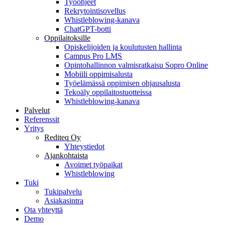
Työohjeet
Rekrytointisovellus
Whistleblowing-kanava
ChatGPT-botti
Oppilaitoksille
Opiskelijoiden ja koulutusten hallinta
Campus Pro LMS
Opintohallinnon valmisratkaisu Sopro Online
Mobiili oppimisalusta
Työelämässä oppimisen ohjausalusta
Tekoäly oppilaitostuotteissa
Whistleblowing-kanava
Palvelut
Referenssit
Yritys
Rediteq Oy
Yhteystiedot
Ajankohtaista
Avoimet työpaikat
Whistleblowing
Tuki
Tukipalvelu
Asiakasintra
Ota yhteyttä
Demo