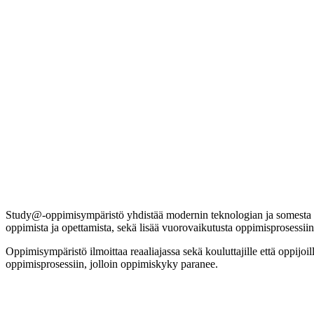
Study@-oppimisympäristö yhdistää modernin teknologian ja somesta tutu
oppimista ja opettamista, sekä lisää vuorovaikutusta oppimisprosessiin o
Oppimisympäristö ilmoittaa reaaliajassa sekä kouluttajille että oppijoill
oppimisprosessiin, jolloin oppimiskyky paranee.