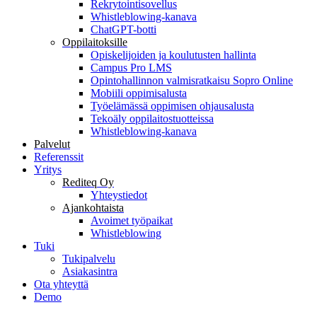
Rekrytointisovellus
Whistleblowing-kanava
ChatGPT-botti
Oppilaitoksille
Opiskelijoiden ja koulutusten hallinta
Campus Pro LMS
Opintohallinnon valmisratkaisu Sopro Online
Mobiili oppimisalusta
Työelämässä oppimisen ohjausalusta
Tekoäly oppilaitostuotteissa
Whistleblowing-kanava
Palvelut
Referenssit
Yritys
Rediteq Oy
Yhteystiedot
Ajankohtaista
Avoimet työpaikat
Whistleblowing
Tuki
Tukipalvelu
Asiakasintra
Ota yhteyttä
Demo