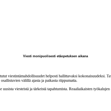
Viesti monipuolisesti etäopetuksen aikana
t viestintämahdollisuudet helposti hallittavaksi kokonaisuudeksi. Tavo
sallistuvien välillä ajasta ja paikasta riippumatta.
e uusista viesteistä ja tärkeistä tapahtumista. Reaaliaikaisten työkalujen 