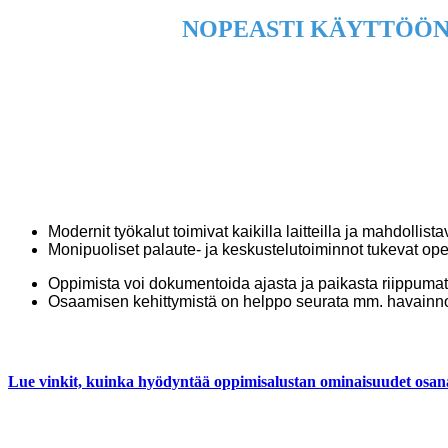
NOPEASTI KÄYTTÖÖN
Modernit työkalut toimivat kaikilla laitteilla ja mahdoll
Monipuoliset palaute- ja keskustelutoiminnot tukevat ope
Oppimista voi dokumentoida ajasta ja paikasta riippumatt
Osaamisen kehittymistä on helppo seurata mm. havainnoli
Lue vinkit, kuinka hyödyntää oppimisalustan ominaisuudet osana