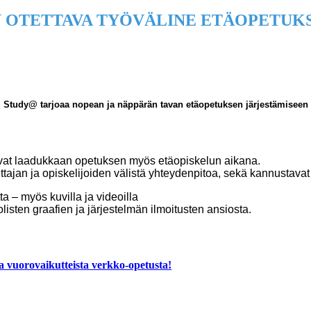
 OTETTAVA TYÖVÄLINE ETÄOPETUKS
Study@ tarjoaa nopean ja näppärän tavan etäopetuksen järjestämiseen
istavat laadukkaan opetuksen myös etäopiskelun aikana.
ttajan ja opiskelijoiden välistä yhteydenpitoa, sekä kannustavat
a – myös kuvilla ja videoilla
sten graafien ja järjestelmän ilmoitusten ansiosta.
 vuorovaikutteista verkko-opetusta!