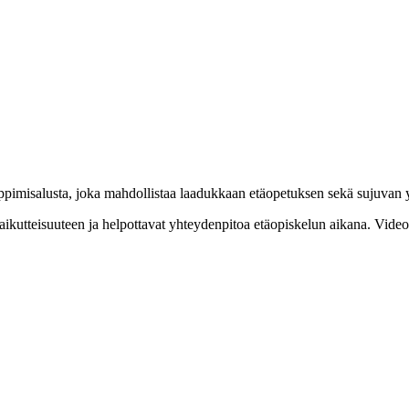
imisalusta, joka mahdollistaa laadukkaan etäopetuksen sekä sujuvan yh
ikutteisuuteen ja helpottavat yhteydenpitoa etäopiskelun aikana. Videoy