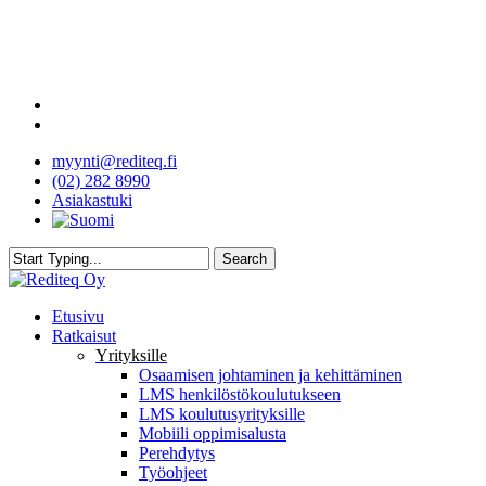
Skip
to
main
content
facebook
youtube
myynti@rediteq.fi
(02) 282 8990
Asiakastuki
Search
Close
Search
search
Menu
Etusivu
Ratkaisut
Yrityksille
Osaamisen johtaminen ja kehittäminen
LMS henkilöstökoulutukseen
LMS koulutusyrityksille
Mobiili oppimisalusta
Perehdytys
Työohjeet