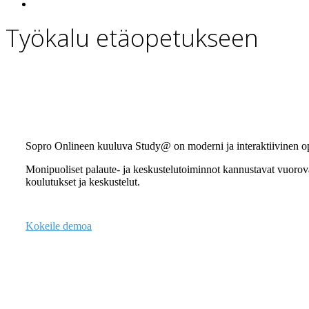
search
Työkalu etäopetukseen
Sopro Online
Sopro Onlineen kuuluva Study@ on moderni ja interaktiivinen opp
Monipuoliset palaute- ja keskustelutoiminnot kannustavat vuorova
koulutukset ja keskustelut.
Kokeile demoa