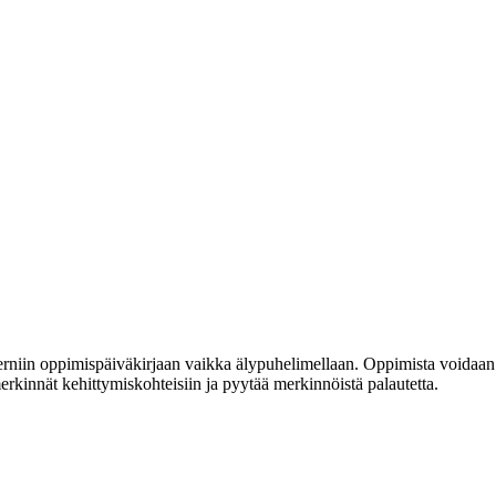
iin oppimispäiväkirjaan vaikka älypuhelimellaan. Oppimista voidaan kuvat
rkinnät kehittymiskohteisiin ja pyytää merkinnöistä palautetta.