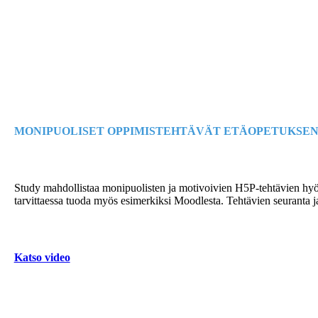
MONIPUOLISET OPPIMISTEHTÄVÄT ETÄOPETUKSEN
Study mahdollistaa monipuolisten ja motivoivien H5P-tehtävien hyödy
tarvittaessa tuoda myös esimerkiksi Moodlesta. Tehtävien seuranta ja
Katso video