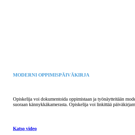
MODERNI OPPIMISPÄIVÄKIRJA
Opiskelija voi dokumentoida oppimistaan ja työnäytteitään modern
suoraan kännykkäkamerasta. Opiskelija voi linkittää päiväkirjame
Katso video