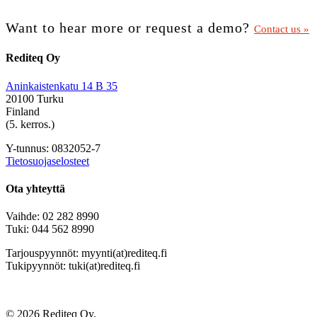
Want to hear more or request a demo?
Contact us »
Rediteq Oy
Aninkaistenkatu 14 B 35
20100 Turku
Finland
(5. kerros.)
Y-tunnus: 0832052-7
Tietosuojaselosteet
Ota yhteyttä
Vaihde: 02 282 8990
Tuki: 044 562 8990
Tarjouspyynnöt: myynti(at)rediteq.fi
Tukipyynnöt: tuki(at)rediteq.fi
© 2026 Rediteq Oy.