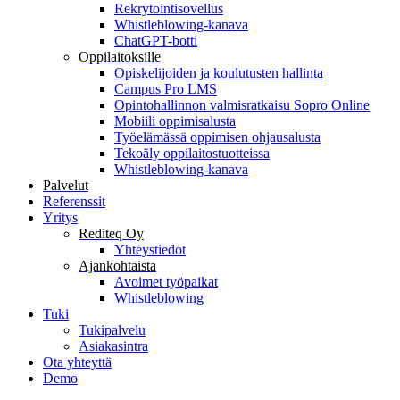
Rekrytointisovellus
Whistleblowing-kanava
ChatGPT-botti
Oppilaitoksille
Opiskelijoiden ja koulutusten hallinta
Campus Pro LMS
Opintohallinnon valmisratkaisu Sopro Online
Mobiili oppimisalusta
Työelämässä oppimisen ohjausalusta
Tekoäly oppilaitostuotteissa
Whistleblowing-kanava
Palvelut
Referenssit
Yritys
Rediteq Oy
Yhteystiedot
Ajankohtaista
Avoimet työpaikat
Whistleblowing
Tuki
Tukipalvelu
Asiakasintra
Ota yhteyttä
Demo