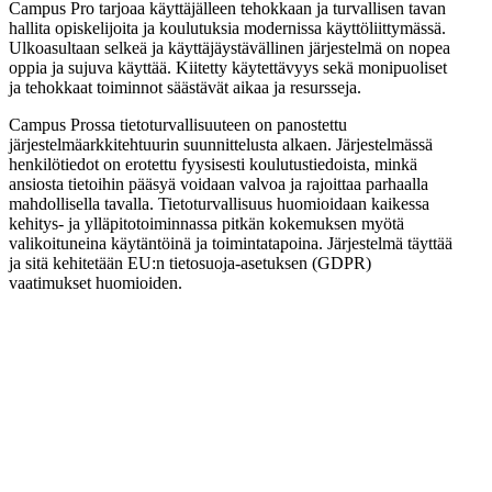
Campus Pro tarjoaa käyttäjälleen tehokkaan ja turvallisen tavan
hallita opiskelijoita ja koulutuksia modernissa käyttöliittymässä.
Ulkoasultaan selkeä ja käyttäjäystävällinen järjestelmä on nopea
oppia ja sujuva käyttää. Kiitetty käytettävyys sekä monipuoliset
ja tehokkaat toiminnot säästävät aikaa ja resursseja.
Campus Prossa tietoturvallisuuteen on panostettu
järjestelmäarkkitehtuurin suunnittelusta alkaen. Järjestelmässä
henkilötiedot on erotettu fyysisesti koulutustiedoista, minkä
ansiosta tietoihin pääsyä voidaan valvoa ja rajoittaa parhaalla
mahdollisella tavalla. Tietoturvallisuus huomioidaan kaikessa
kehitys- ja ylläpitotoiminnassa pitkän kokemuksen myötä
valikoituneina käytäntöinä ja toimintatapoina. Järjestelmä täyttää
ja sitä kehitetään EU:n tietosuoja-asetuksen (GDPR)
vaatimukset huomioiden.
Study@-oppimisalusta
Moderni
toimii saumattomasti
yhdessä Campus Pro:n kanssa. Innovatiivisen alustan
lähtökohtana on helppo ja sujuva kommunikaatio eri