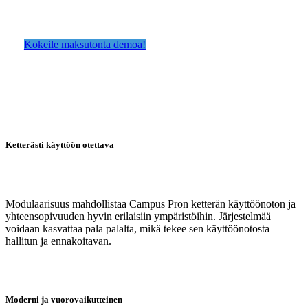
osapuolten välillä. Study@ tukee oppimista, opettamista ja
vuorovaikutusta ajasta ja paikasta riippumatta.
Kokeile maksutonta demoa!
Ketterästi käyttöön otettava
Modulaarisuus mahdollistaa Campus Pron ketterän käyttöönoton ja
yhteensopivuuden hyvin erilaisiin ympäristöihin. Järjestelmää
voidaan kasvattaa pala palalta, mikä tekee sen käyttöönotosta
hallitun ja ennakoitavan.
Moderni ja vuorovaikutteinen