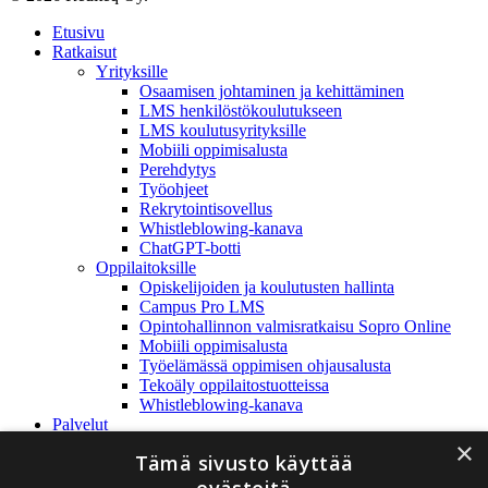
Close
Etusivu
Menu
Ratkaisut
Yrityksille
Osaamisen johtaminen ja kehittäminen
LMS henkilöstökoulutukseen
LMS koulutusyrityksille
Mobiili oppimisalusta
Perehdytys
Työohjeet
Rekrytointisovellus
Whistleblowing-kanava
ChatGPT-botti
Oppilaitoksille
Opiskelijoiden ja koulutusten hallinta
Campus Pro LMS
Opintohallinnon valmisratkaisu Sopro Online
Mobiili oppimisalusta
Työelämässä oppimisen ohjausalusta
Tekoäly oppilaitostuotteissa
Whistleblowing-kanava
Palvelut
Referenssit
×
Tämä sivusto käyttää
Yritys
Rediteq Oy