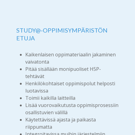
STUDY@-OPPIMISYMPÄRISTÖN
ETUJA
Kaikenlaisen oppimateriaalin jakaminen
vaivatonta
Pitää sisällään monipuoliset H5P-
tehtävät
Henkilökohtaiset oppimispolut helposti
luotavissa
Toimii kaikilla laitteilla
Lisää vuorovaikutusta oppimisprosessiin
osallistuvien välillä
Käytettävissä ajasta ja paikasta
riippumatta
Integroitavissa muihin järjestelmiin