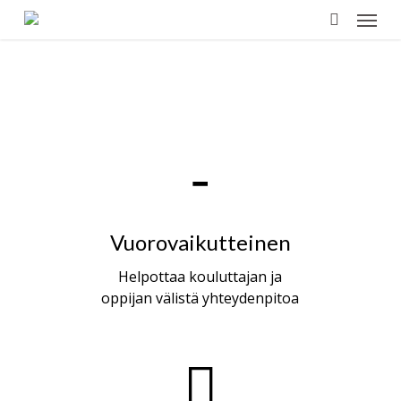
Menu
Skip
to
search
main
content
Vuorovaikutteinen
Helpottaa kouluttajan ja
oppijan välistä yhteydenpitoa