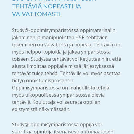
TEHTÄVIÄ
NOPEASTI JA
VAIVATTOMASTI
Study@-oppimisympäristössä oppimateriaalin
jakaminen ja monipuolisten H5P-tehtävien
tekeminen on vaivatonta ja nopeaa. Tehtäviä on
myös helppo kopioida ja jakaa ympäristöstä
toiseen. Studyssa tehtävät voi ketjuttaa niin, että
alusta ilmoittaa oppijalle missä järjestyksessä
tehtävät tulee tehdä. Tehtäville voi myös asettaa
tietyn onnistumisprosentin.
Oppimisympäristössä on mahdollista tehdä
myös ulkopuolisessa ympäristössä olevia
tehtäviä. Kouluttaja voi seurata oppijan
edistymistä näkymässään.
Study@-oppimisympäristössä oppija voi
suorittaa opintoja itsenäisesti automaattisen