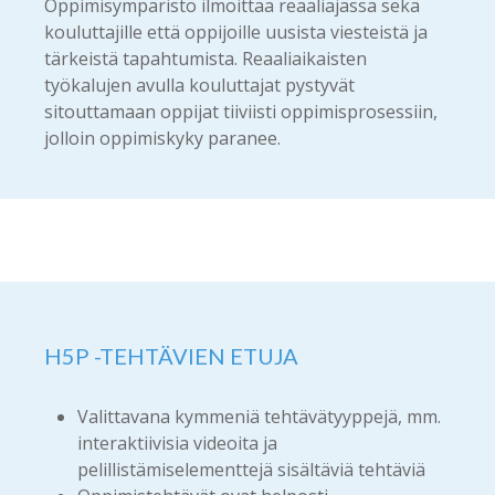
Oppimisympäristö ilmoittaa reaaliajassa sekä
kouluttajille että oppijoille uusista viesteistä ja
tärkeistä tapahtumista. Reaaliaikaisten
työkalujen avulla kouluttajat pystyvät
sitouttamaan oppijat tiiviisti oppimisprosessiin,
jolloin oppimiskyky paranee.
H5P -TEHTÄVIEN ETUJA
Valittavana kymmeniä tehtävätyyppejä, mm.
interaktiivisia videoita ja
pelillistämiselementtejä sisältäviä tehtäviä