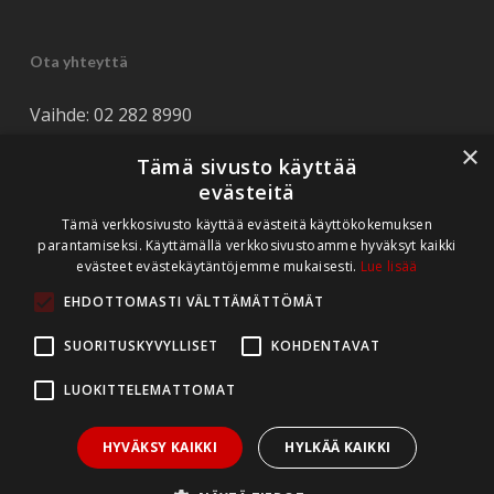
Ota yhteyttä
Vaihde: 02 282 8990
Tuki: 044 562 8990
×
Tämä sivusto käyttää
Tarjouspyynnöt: myynti(at)rediteq.fi
evästeitä
Tukipyynnöt: tuki(at)rediteq.fi
Tämä verkkosivusto käyttää evästeitä käyttökokemuksen
parantamiseksi. Käyttämällä verkkosivustoamme hyväksyt kaikki
evästeet evästekäytäntöjemme mukaisesti.
Lue lisää
EHDOTTOMASTI VÄLTTÄMÄTTÖMÄT
SUORITUSKYVYLLISET
KOHDENTAVAT
LUOKITTELEMATTOMAT
HYVÄKSY KAIKKI
HYLKÄÄ KAIKKI
© 2026 Rediteq Oy.