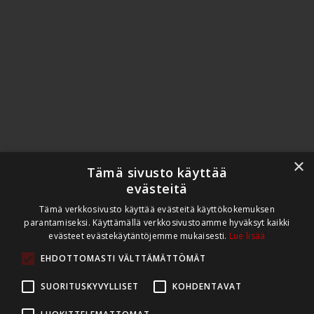
Rekrytointisovellus
Whistleblowing-kanava
ChatGPT-botti
Oppilaitoksille
Opiskelijoiden ja koulutusten hallinta
Campus Pro LMS
Opintohallinnon valmisratkaisu Sopro Online
Mobiili oppimisalusta
Työelämässä oppimisen ohjausalusta
Tekoäly oppilaitostuotteissa
Whistleblowing-kanava
Palvelut
Referenssit
×
Tämä sivusto käyttää
Yritys
Rediteq Oy
evästeitä
Yhteystiedot
Tämä verkkosivusto käyttää evästeitä käyttökokemuksen
Ajankohtaista
parantamiseksi. Käyttämällä verkkosivustoamme hyväksyt kaikki
Avoimet työpaikat
Whistleblowing
evästeet evästekäytäntöjemme mukaisesti.
Lue lisää
Tuki
EHDOTTOMASTI VÄLTTÄMÄTTÖMÄT
Tukipalvelu
Asiakasintra
Ota yhteyttä
SUORITUSKYVYLLISET
KOHDENTAVAT
Demo