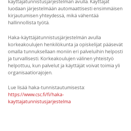
käyttäjätunnistusjärjestelmän avulla. Käyttäjät
luodaan järjestelmään automaattisesti ensimmäisen
kirjautumisen yhteydessä, mikä vähentää
hallinnollista työtä.
Haka-käyttäjätunnistusjärjestelmän avulla
korkeakoulujen henkilökunta ja opiskelijat pääsevät
omalla tunnuksellaan moniin eri palveluihin helposti
ja turvallisesti. Korkeakoulujen välinen yhteistyö
helpottuu, kun palvelut ja käyttäjät voivat toimia yli
organisaatiorajojen.
Lue lisää haka-tunnistautumisesta:
https://www.csc.fi/fi/haka-
kayttajatunnistusjarjestelma