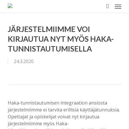
Menu
Skip
to
search
main
content
JÄRJESTELMIIMME VOI
KIRJAUTUA NYT MYÖS HAKA-
TUNNISTAUTUMISELLA
24.3.2020
Haka-tunnistautumisen integraation ansiosta
järjestelmiimme ei tarvita erillisiä käyttäjätunnuksia.
Opettajat ja opiskelijat voivat nyt kirjautua
järjestelmiimme myös Haka-