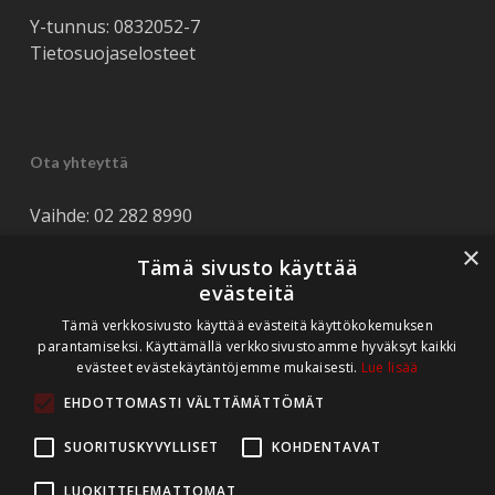
Y-tunnus: 0832052-7
Tietosuojaselosteet
Ota yhteyttä
Vaihde: 02 282 8990
Tuki: 044 562 8990
×
Tämä sivusto käyttää
Tarjouspyynnöt: myynti(at)rediteq.fi
evästeitä
Tukipyynnöt: tuki(at)rediteq.fi
Tämä verkkosivusto käyttää evästeitä käyttökokemuksen
parantamiseksi. Käyttämällä verkkosivustoamme hyväksyt kaikki
evästeet evästekäytäntöjemme mukaisesti.
Lue lisää
EHDOTTOMASTI VÄLTTÄMÄTTÖMÄT
SUORITUSKYVYLLISET
KOHDENTAVAT
LUOKITTELEMATTOMAT