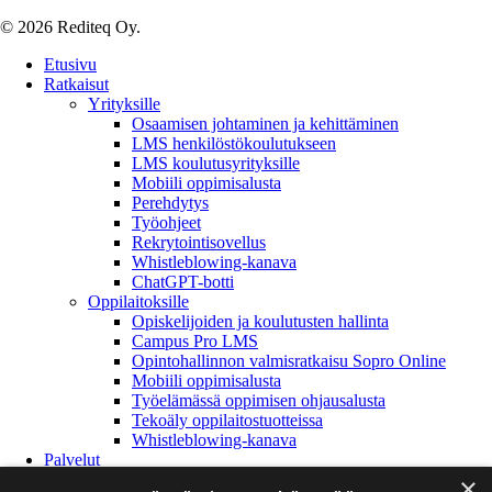
© 2026 Rediteq Oy.
Close
Etusivu
Menu
Ratkaisut
Yrityksille
Osaamisen johtaminen ja kehittäminen
LMS henkilöstökoulutukseen
LMS koulutusyrityksille
Mobiili oppimisalusta
Perehdytys
Työohjeet
Rekrytointisovellus
Whistleblowing-kanava
ChatGPT-botti
Oppilaitoksille
Opiskelijoiden ja koulutusten hallinta
Campus Pro LMS
Opintohallinnon valmisratkaisu Sopro Online
Mobiili oppimisalusta
Työelämässä oppimisen ohjausalusta
Tekoäly oppilaitostuotteissa
Whistleblowing-kanava
Palvelut
Referenssit
×