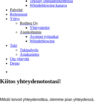
Tekoäly oppilaitostuotteissa
Whistleblowing-kanava
Palvelut
Referenssit
Yritys
Rediteq Oy
Yhteystiedot
Ajankohtaista
Avoimet työpaikat
Whistleblowing
Tuki
Tukipalvelu
Asiakasintra
Ota yhteyttä
Demo
search
Kiitos yhteydenotostasi!
Mikäli toivoit yhteydenottoa, olemme pian yhteydessä.