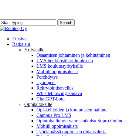
Skip
to
main
content
Search
Close
Search
search
Menu
Etusivu
Ratkaisut
Yrityksille
Osaamisen johtaminen ja kehittäminen
LMS henkilöstökoulutukseen
LMS koulutusyrityksille
Mobiili oppimisalusta
Perehdytys
Työohjeet
Rekrytointisovellus
Whistleblowing-kanava
ChatGPT-botti
Oppilaitoksille
Opiskelijoiden ja koulutusten hallinta
Campus Pro LMS
Opintohallinnon valmisratkaisu Sopro Online
Mobiili oppimisalusta
Työelämässä oppimisen ohjausalusta