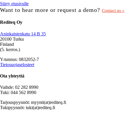
Siirry etusivulle
Want to hear more or request a demo?
Contact us »
Rediteq Oy
Aninkaistenkatu 14 B 35
20100 Turku
Finland
(5. kerros.)
Y-tunnus: 0832052-7
Tietosuojaselosteet
Ota yhteyttä
Vaihde: 02 282 8990
Tuki: 044 562 8990
Tarjouspyynnöt: myynti(at)rediteq.fi
Tukipyynnöt: tuki(at)rediteq.fi