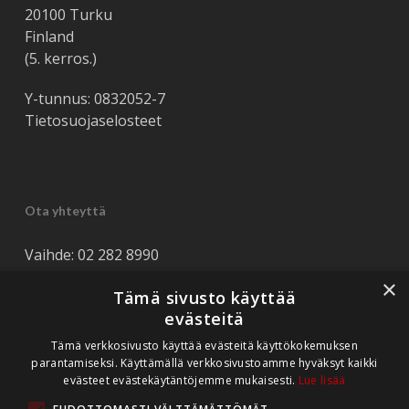
20100 Turku
Finland
(5. kerros.)
Y-tunnus: 0832052-7
Tietosuojaselosteet
Ota yhteyttä
Vaihde: 02 282 8990
Tuki: 044 562 8990
×
Tämä sivusto käyttää
Tarjouspyynnöt: myynti(at)rediteq.fi
evästeitä
Tukipyynnöt: tuki(at)rediteq.fi
Tämä verkkosivusto käyttää evästeitä käyttökokemuksen
parantamiseksi. Käyttämällä verkkosivustoamme hyväksyt kaikki
evästeet evästekäytäntöjemme mukaisesti.
Lue lisää