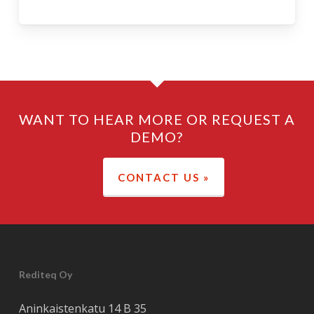
WANT TO HEAR MORE OR REQUEST A
DEMO?
CONTACT US »
Rediteq Oy
Aninkaistenkatu 14 B 35