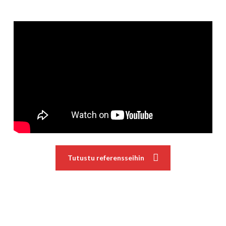
harjoittelun ohjaussovellusta:
Tutustu referensseihin