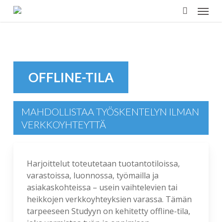
Menu
Skip
to
search
main
content
OFFLINE-TILA
MAHDOLLISTAA TYÖSKENTELYN ILMAN
VERKKOYHTEYTTÄ
Harjoittelut toteutetaan tuotantotiloissa,
varastoissa, luonnossa, työmailla ja
asiakaskohteissa – usein vaihtelevien tai
heikkojen verkkoyhteyksien varassa. Tämän
tarpeeseen Studyyn on kehitetty offline-tila,