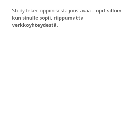
Study tekee oppimisesta joustavaa –
opit silloin
kun sinulle sopii, riippumatta
verkkoyhteydestä.
Turku AMK:n opettajat ja opiskelija
suosittelevat heille räätälöityä