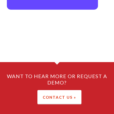
I am text block. Click edit button to change this text.
Lorem ipsum dolor sit amet, consectetur adipiscing elit.
Ut elit tellus, luctus nec ullamcorper mattis, pulvinar
dapibus leo.
WANT TO HEAR MORE OR REQUEST A
DEMO?
CONTACT US »