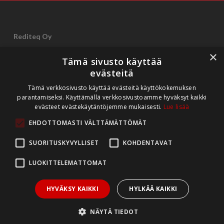
Rediteq Oy
×
Tämä sivusto käyttää
Aninkaistenkatu 14 B 35
evästeitä
20100 Turku
Finland
Tämä verkkosivusto käyttää evästeitä käyttökokemuksen
(5. kerros.)
parantamiseksi. Käyttämällä verkkosivustoamme hyväksyt kaikki
evästeet evästekäytäntöjemme mukaisesti.
Lue lisää
Y-tunnus: 0832052-7
EHDOTTOMASTI VÄLTTÄMÄTTÖMÄT
Tietosuojaselosteet
SUORITUSKYVYLLISET
KOHDENTAVAT
LUOKITTELEMATTOMAT
Ota yhteyttä
HYVÄKSY KAIKKI
HYLKÄÄ KAIKKI
Vaihde: 02 282 8990
NÄYTÄ TIEDOT
Tuki: 044 562 8990