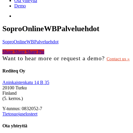
Ota yhteyttä
Demo
search
SoproOnlineWBPalveluehdot
SoproOnlineWBPalveluehdot
Share
Share
Share
Share
Pin
Want to hear more or request a demo?
Contact us »
Rediteq Oy
Aninkaistenkatu 14 B 35
20100 Turku
Finland
(5. kerros.)
Y-tunnus: 0832052-7
Tietosuojaselosteet
Ota yhteyttä