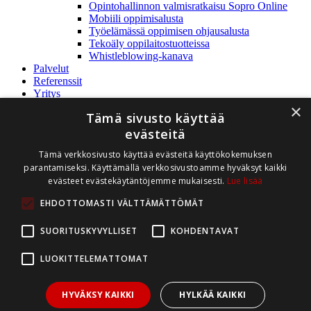
Opintohallinnon valmisratkaisu Sopro Online
Mobiili oppimisalusta
Työelämässä oppimisen ohjausalusta
Tekoäly oppilaitostuotteissa
Whistleblowing-kanava
Palvelut
Referenssit
Yritys
Rediteq Oy
×
Tämä sivusto käyttää
Yhteystiedot
Ajankohtaista
evästeitä
Avoimet työpaikat
Tämä verkkosivusto käyttää evästeitä käyttökokemuksen
Whistleblowing
parantamiseksi. Käyttämällä verkkosivustoamme hyväksyt kaikki
Tuki
Tukipalvelu
evästeet evästekäytäntöjemme mukaisesti.
Lue lisää
Asiakasintra
EHDOTTOMASTI VÄLTTÄMÄTTÖMÄT
Ota yhteyttä
Demo
SUORITUSKYVYLLISET
KOHDENTAVAT
myynti@rediteq.fi
(02) 282 8990
LUOKITTELEMATTOMAT
Asiakastuki
HYVÄKSY KAIKKI
HYLKÄÄ KAIKKI