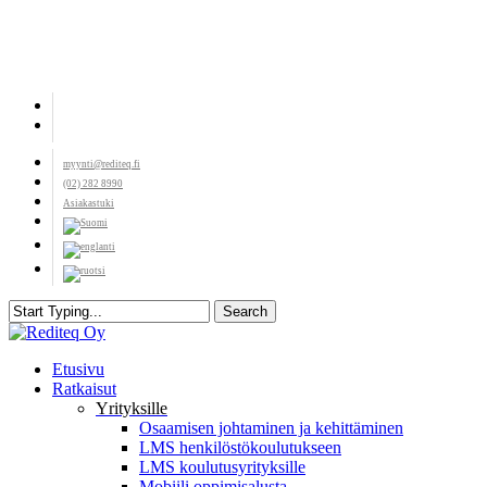
Skip
to
main
content
facebook
youtube
myynti@rediteq.fi
(02) 282 8990
Asiakastuki
Search
Close
Search
search
Menu
Etusivu
Ratkaisut
Yrityksille
Osaamisen johtaminen ja kehittäminen
LMS henkilöstökoulutukseen
LMS koulutusyrityksille
Mobiili oppimisalusta