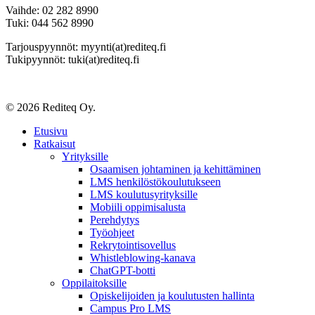
Vaihde: 02 282 8990
Tuki: 044 562 8990
Tarjouspyynnöt: myynti(at)rediteq.fi
Tukipyynnöt: tuki(at)rediteq.fi
© 2026 Rediteq Oy.
Close
Etusivu
Menu
Ratkaisut
Yrityksille
Osaamisen johtaminen ja kehittäminen
LMS henkilöstökoulutukseen
LMS koulutusyrityksille
Mobiili oppimisalusta
Perehdytys
Työohjeet
Rekrytointisovellus
Whistleblowing-kanava
ChatGPT-botti
Oppilaitoksille
Opiskelijoiden ja koulutusten hallinta
Campus Pro LMS