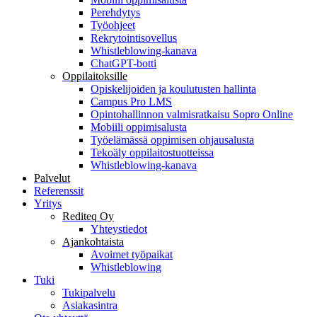
Perehdytys
Työohjeet
Rekrytointisovellus
Whistleblowing-kanava
ChatGPT-botti
Oppilaitoksille
Opiskelijoiden ja koulutusten hallinta
Campus Pro LMS
Opintohallinnon valmisratkaisu Sopro Online
Mobiili oppimisalusta
Työelämässä oppimisen ohjausalusta
Tekoäly oppilaitostuotteissa
Whistleblowing-kanava
Palvelut
Referenssit
Yritys
Rediteq Oy
Yhteystiedot
Ajankohtaista
Avoimet työpaikat
Whistleblowing
Tuki
Tukipalvelu
Asiakasintra