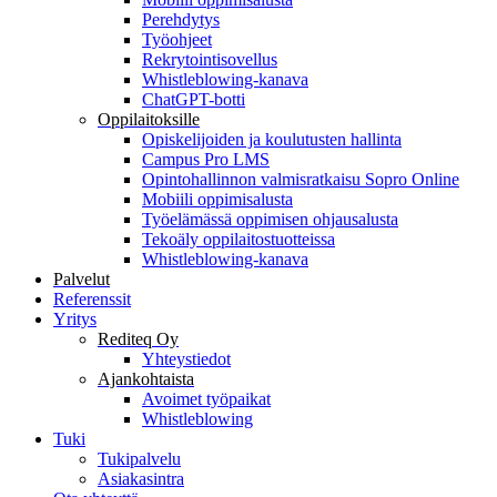
Perehdytys
Työohjeet
Rekrytointisovellus
Whistleblowing-kanava
ChatGPT-botti
Oppilaitoksille
Opiskelijoiden ja koulutusten hallinta
Campus Pro LMS
Opintohallinnon valmisratkaisu Sopro Online
Mobiili oppimisalusta
Työelämässä oppimisen ohjausalusta
Tekoäly oppilaitostuotteissa
Whistleblowing-kanava
Palvelut
Referenssit
Yritys
Rediteq Oy
Yhteystiedot
Ajankohtaista
Avoimet työpaikat
Whistleblowing
Tuki
Tukipalvelu
Asiakasintra