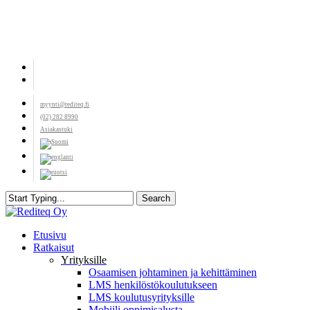
Skip
to
main
content
facebook
youtube
myynti@rediteq.fi
(02) 282 8990
Asiakastuki
Search
Close
Search
search
Menu
Etusivu
Ratkaisut
Yrityksille
Osaamisen johtaminen ja kehittäminen
LMS henkilöstökoulutukseen
LMS koulutusyrityksille
Mobiili oppimisalusta