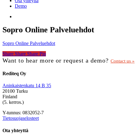
Ota yhteyttä
Demo
search
Sopro Online Palveluehdot
Sopro Online Palveluehdot
Share
Share
Share
Share
Pin
Want to hear more or request a demo?
Contact us »
Rediteq Oy
Aninkaistenkatu 14 B 35
20100 Turku
Finland
(5. kerros.)
Y-tunnus: 0832052-7
Tietosuojaselosteet
Ota yhteyttä