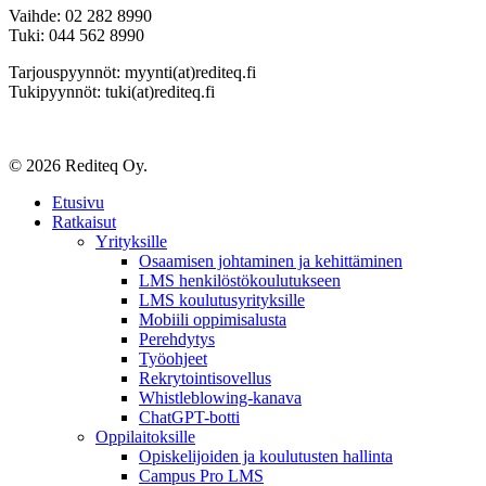
Vaihde: 02 282 8990
Tuki: 044 562 8990
Tarjouspyynnöt: myynti(at)rediteq.fi
Tukipyynnöt: tuki(at)rediteq.fi
© 2026 Rediteq Oy.
Close
Etusivu
Menu
Ratkaisut
Yrityksille
Osaamisen johtaminen ja kehittäminen
LMS henkilöstökoulutukseen
LMS koulutusyrityksille
Mobiili oppimisalusta
Perehdytys
Työohjeet
Rekrytointisovellus
Whistleblowing-kanava
ChatGPT-botti
Oppilaitoksille
Opiskelijoiden ja koulutusten hallinta
Campus Pro LMS