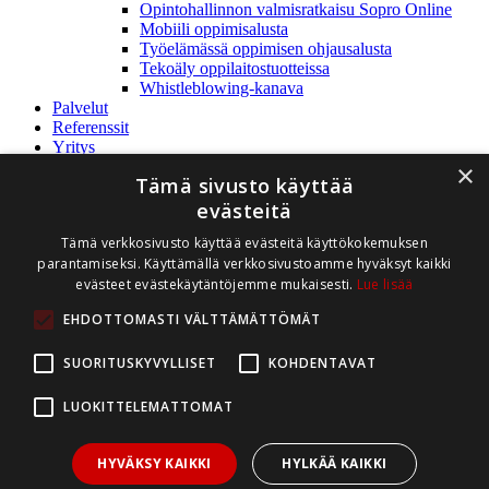
Opintohallinnon valmisratkaisu Sopro Online
Mobiili oppimisalusta
Työelämässä oppimisen ohjausalusta
Tekoäly oppilaitostuotteissa
Whistleblowing-kanava
Palvelut
Referenssit
Yritys
Rediteq Oy
×
Tämä sivusto käyttää
Yhteystiedot
Ajankohtaista
evästeitä
Avoimet työpaikat
Tämä verkkosivusto käyttää evästeitä käyttökokemuksen
Whistleblowing
parantamiseksi. Käyttämällä verkkosivustoamme hyväksyt kaikki
Tuki
Tukipalvelu
evästeet evästekäytäntöjemme mukaisesti.
Lue lisää
Asiakasintra
EHDOTTOMASTI VÄLTTÄMÄTTÖMÄT
Ota yhteyttä
Demo
SUORITUSKYVYLLISET
KOHDENTAVAT
myynti@rediteq.fi
(02) 282 8990
LUOKITTELEMATTOMAT
Asiakastuki
HYVÄKSY KAIKKI
HYLKÄÄ KAIKKI