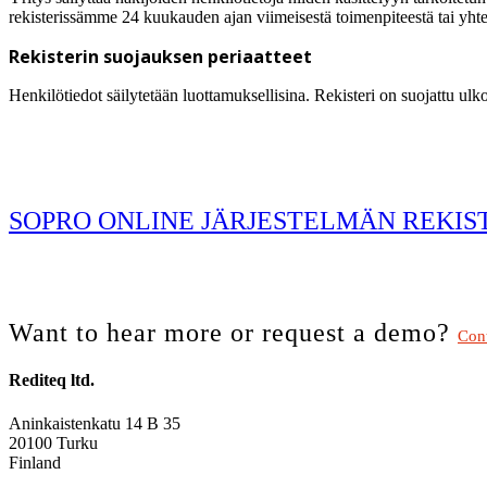
rekisterissämme 24 kuukauden ajan viimeisestä toimenpiteestä tai yhteyd
Rekisterin suojauksen periaatteet
Henkilötiedot säilytetään luottamuksellisina. Rekisteri on suojattu ulkopu
SOPRO ONLINE JÄRJESTELMÄN REKIST
Want to hear more or request a demo?
Cont
Rediteq ltd.
Aninkaistenkatu 14 B 35
20100 Turku
Finland