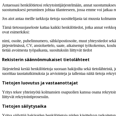
Antaessasi henkilötietosi rekrytointijärjestelmään, annat suostumuksesi
suostumuksesi peruminen johtaa tilanteeseen, jossa emme voi jatkaa re
Jos aiot antaa meille tarkkoja tietoja suosittelijasta tai muusta kolman
Tämä tietosuojaseloste kattaa kaikki henkilötiedot, jotka annat verkkop
ovat esimerkiksi:
nimi, osoite, puhelinnumero, sähköpostiosoite, muut yhteystiedot sekä ta
järjestelmässä, CV, ansioluettelo, saate, aikaisempi työkokemus, koulut
tietää avoimesta työpaikasta, suosituksiin liittyvät tiedot
Rekisterin säännönmukaiset tietolähteet
Järjestelmä kerää henkilötietoja suoraan hakijoilta sekä tietolähteistä, 
suorittaa taustatutkimuksia ja arviointeja ja tallentaa näitä tietoja rekry
Tietojen luovutus ja vastaanottajat
Yritys tekee yhteistyötä kolmansien osapuolien kanssa osana rekrytoint
liittyvät rekrytointiprosessiin.
Tietojen säilytysaika
Yritys säilyttää hakijoiden henkilötietoja niiden käsittelyyn tarkoitetu