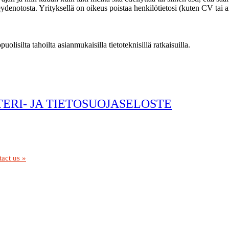
enotosta. Yrityksellä on oikeus poistaa henkilötietosi (kuten CV tai ans
olisilta tahoilta asianmukaisilla tietoteknisillä ratkaisuilla.
ERI- JA TIETOSUOJASELOSTE
act us »