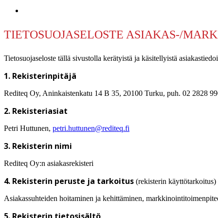
search
TIETOSUOJASELOSTE ASIAKAS-/MARK
Tietosuojaseloste tällä sivustolla kerätyistä ja käsitellyistä asiakastiedoi
1. Rekisterinpitäjä
Rediteq Oy, Aninkaistenkatu 14 B 35, 20100 Turku, puh. 02 2828 9
2. Rekisteriasiat
Petri Huttunen,
petri.huttunen@rediteq.fi
3. Rekisterin nimi
Rediteq Oy:n asiakasrekisteri
4. Rekisterin peruste ja tarkoitus
(rekisterin käyttötarkoitus)
Asiakassuhteiden hoitaminen ja kehittäminen, markkinointitoimenpitee
5. Rekisterin tietosisältö