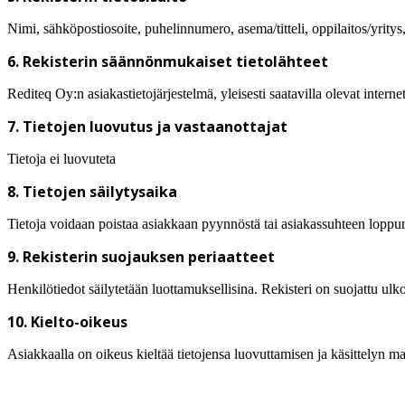
Nimi, sähköpostiosoite, puhelinnumero, asema/titteli, oppilaitos/yritys
6. Rekisterin säännönmukaiset tietolähteet
Rediteq Oy:n asiakastietojärjestelmä, yleisesti saatavilla olevat intern
7. Tietojen luovutus ja vastaanottajat
Tietoja ei luovuteta
8. Tietojen säilytysaika
Tietoja voidaan poistaa asiakkaan pyynnöstä tai asiakassuhteen loppu
9. Rekisterin suojauksen periaatteet
Henkilötiedot säilytetään luottamuksellisina. Rekisteri on suojattu ulkopu
10. Kielto-oikeus
Asiakkaalla on oikeus kieltää tietojensa luovuttamisen ja käsittelyn ma