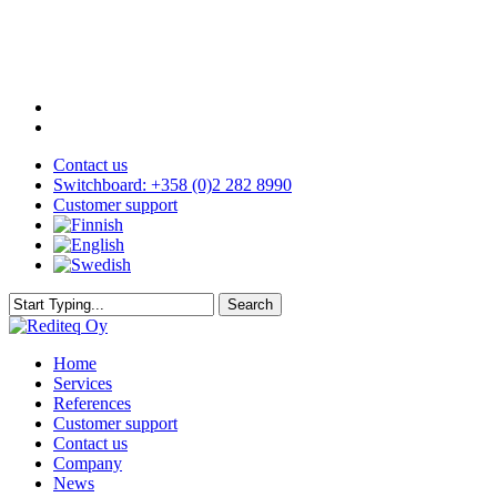
Skip
to
main
content
facebook
youtube
Contact us
Switchboard: +358 (0)2 282 8990
Customer support
Search
Close
Search
search
Menu
Home
Services
References
Customer support
Contact us
Company
News