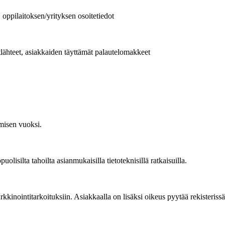
, oppilaitoksen/yrityksen osoitetiedot
etlähteet, asiakkaiden täyttämät palautelomakkeet
misen vuoksi.
olisilta tahoilta asianmukaisilla tietoteknisillä ratkaisuilla.
rkkinointitarkoituksiin. Asiakkaalla on lisäksi oikeus pyytää rekisteriss