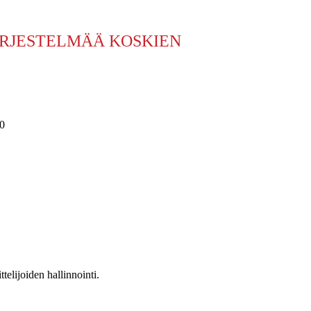
ÄRJESTELMÄÄ KOSKIEN
90
telijoiden hallinnointi.