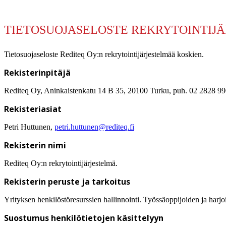
TIETOSUOJASELOSTE REKRYTOINTIJ
Tietosuojaseloste Rediteq Oy:n rekrytointijärjestelmää koskien.
Rekisterinpitäjä
Rediteq Oy, Aninkaistenkatu 14 B 35, 20100 Turku, puh. 02 2828 9
Rekisteriasiat
Petri Huttunen,
petri.huttunen@rediteq.fi
Rekisterin nimi
Rediteq Oy:n rekrytointijärjestelmä.
Rekisterin peruste ja tarkoitus
Yrityksen henkilöstöresurssien hallinnointi. Työssäoppijoiden ja harjoit
Suostumus henkilötietojen käsittelyyn