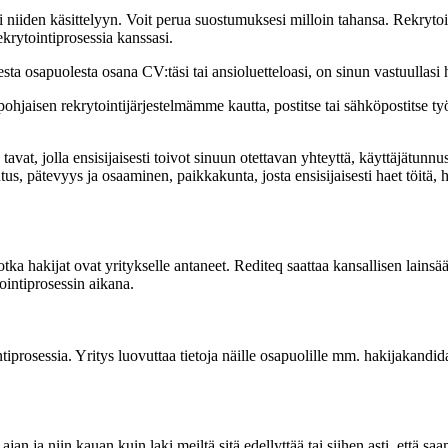
 niiden käsittelyyn. Voit perua suostumuksesi milloin tahansa. Rekrytoin
krytointiprosessia kanssasi.
nesta osapuolesta osana CV:täsi tai ansioluetteloasi, on sinun vastuullas
ohjaisen rekrytointijärjestelmämme kautta, postitse tai sähköpostitse ty
vat, jolla ensisijaisesti toivot sinuun otettavan yhteyttä, käyttäjätunnu
us, pätevyys ja osaaminen, paikkakunta, josta ensisijaisesti haet töitä,
jotka hakijat ovat yritykselle antaneet. Rediteq saattaa kansallisen lainsä
tointiprosessin aikana.
iprosessia. Yritys luovuttaa tietoja näille osapuolille mm. hakijakandid
n ajan ja niin kauan kuin laki meiltä sitä edellyttää tai siihen asti, että