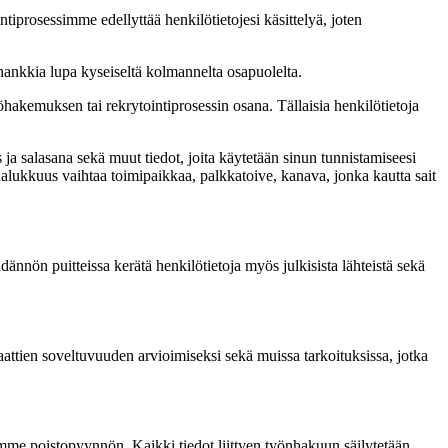
tiprosessimme edellyttää henkilötietojesi käsittelyä, joten
i hankkia lupa kyseiseltä kolmannelta osapuolelta.
öhakemuksen tai rekrytointiprosessin osana. Tällaisia henkilötietoja
s ja salasana sekä muut tiedot, joita käytetään sinun tunnistamiseesi
 halukkuus vaihtaa toimipaikkaa, palkkatoive, kanava, jonka kautta sait
ädännön puitteissa kerätä henkilötietoja myös julkisista lähteistä sekä
aattien soveltuvuuden arvioimiseksi sekä muissa tarkoituksissa, jotka
 saamme poistopyynnön. Kaikki tiedot liittyen työnhakuun säilytetään