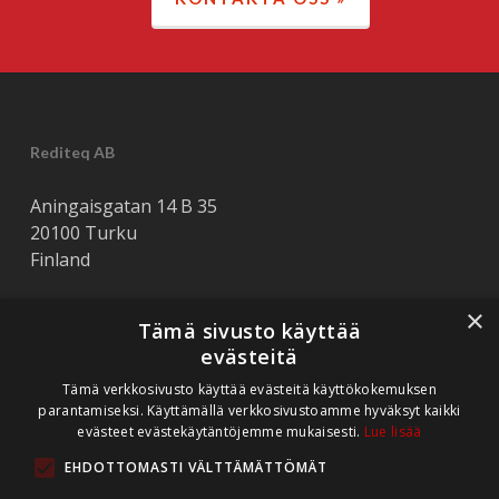
000 medlemmar. Organisationen jobbar
för att förbättra
verksamhetsförutsättningarna för
små- och medelstora företag.
Rediteq AB
Aningaisgatan 14 B 35
20100 Turku
Finland
FO-nummer
×
Rediteq Oy är en medlem medi Suomen
Tämä sivusto käyttää
0832052-7
Ohjelmistoyrittäjät ry (Finlands
evästeitä
mjukvaruföretagare). Suomen
Tämä verkkosivusto käyttää evästeitä käyttökokemuksen
Ohjelmistoyrittäjät är en
parantamiseksi. Käyttämällä verkkosivustoamme hyväksyt kaikki
sammanslutning av alliansfria,
evästeet evästekäytäntöjemme mukaisesti.
Lue lisää
innovativa, yrkeskunniga,
EHDOTTOMASTI VÄLTTÄMÄTTÖMÄT
tillväxtorienterade och företagsamma