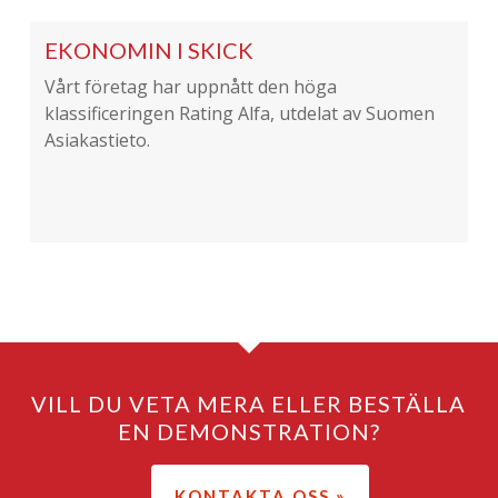
Vi är samarbetspartner med Microsoft,
via samarbetet har vi fått “Application
EKONOMIN I SKICK
Development”-kompetens. Detta
Vårt företag har uppnått den höga
innebär att vi har en påvisad kunskap
klassificeringen Rating Alfa, utdelat av Suomen
och erfarenhet om Microsofts
Asiakastieto.
produkter, teknik och lösningar samt
att våra program utnyttjar dessa
innovativa lösningar. Våra kunskaper
inom Microsoft-teknologi har vi också
bevisat i våra kundlösningar.
VILL DU VETA MERA ELLER BESTÄLLA
Rediteq Oy är en medlem i Företagarna
EN DEMONSTRATION?
i Finland, som är näringslivets största
företagarorganisation med över 116
KONTAKTA OSS »