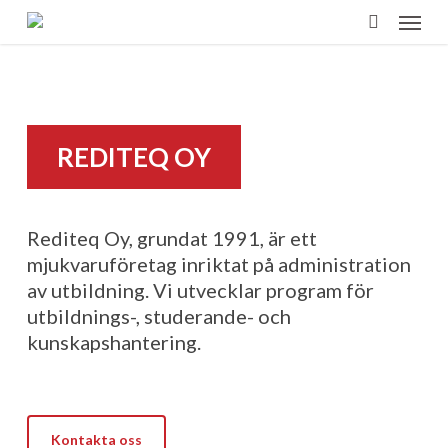
Menu
Skip
to
search
main
content
REDITEQ OY
Rediteq Oy, grundat 1991, är ett
mjukvaruföretag inriktat på administration
av utbildning. Vi utvecklar program för
utbildnings-, studerande- och
kunskapshantering.
Kontakta oss