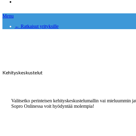
search
Menu
← Ratkaisut yrityksille
Sopro Online
Kehityskeskustelut
Valitsetko perinteisen kehityskeskustelumallin vai
mieluummin ja
Sopro Onlinessa voit hyödyntää molempia!