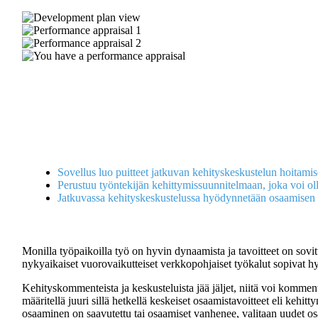
Development
plan
Performance
view
appraisal
Performance
1
appraisal
You
2
have
a
performance
appraisal
Sovellus luo puitteet jatkuvan kehityskeskustelun hoitamis
Perustuu työntekijän kehittymissuunnitelmaan, joka voi o
Jatkuvassa kehityskeskustelussa hyödynnetään osaamisen 
Monilla työpaikoilla työ on hyvin dynaamista ja tavoitteet on sovi
nykyaikaiset vuorovaikutteiset verkkopohjaiset työkalut sopivat h
Kehityskommenteista ja keskusteluista jää jäljet, niitä voi kommen
määritellä juuri sillä hetkellä keskeiset osaamistavoitteet eli kehi
osaaminen on saavutettu tai osaamiset vanhenee, valitaan uudet os