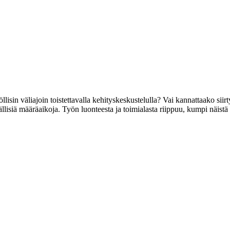
isin väliajoin toistettavalla kehityskeskustelulla? Vai kannattaako siirty
iä määräaikoja. Työn luonteesta ja toimialasta riippuu, kumpi näistä on 