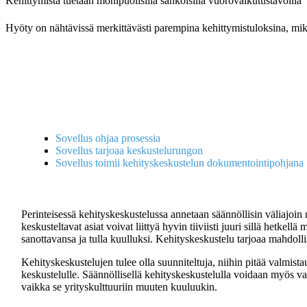
Kehittymistä tuetaan monipuolisilla sähköisillä vuorovaikutustavoilla
Hyöty on nähtävissä merkittävästi parempina kehittymistuloksina, mik
Sovellus ohjaa prosessia
Sovellus tarjoaa keskustelurungon
Sovellus toimii kehityskeskustelun dokumentointipohjana
Perinteisessä kehityskeskustelussa annetaan säännöllisin väliajoi
keskusteltavat asiat voivat liittyä hyvin tiiviisti juuri sillä hetk
sanottavansa ja tulla kuulluksi. Kehityskeskustelu tarjoaa mahdoll
Kehityskeskustelujen tulee olla suunniteltuja, niihin pitää valmi
keskustelulle. Säännöllisellä kehityskeskustelulla voidaan myös varmi
vaikka se yrityskulttuuriin muuten kuuluukin.