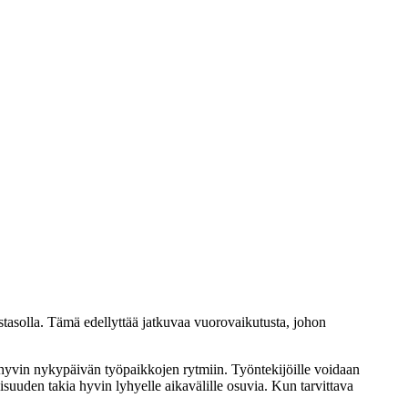
istasolla. Tämä edellyttää jatkuvaa vuorovaikutusta, johon
ä hyvin nykypäivän työpaikkojen rytmiin. Työntekijöille voidaan
teisuuden takia hyvin lyhyelle aikavälille osuvia. Kun tarvittava