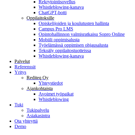
Rekrytointisovellus
Whistleblowing-kanava
ChatGPT-botti
Oppilaitoksille
Opiskelijoiden ja koulutusten hallinta
Campus Pro LMS
Opintohallinnon valmisratkaisu Sopro Online
Mobiili oppimisalusta
Työelämässä oppimisen ohjausalusta
Tekoäly oppilaitostuotteissa
Whistleblowing-kanava
Palvelut
Referenssit
Yritys
Rediteq Oy
Yhteystiedot
Ajankohtaista
Avoimet työpaikat
Whistleblowing
Tuki
Tukipalvelu
Asiakasintra
Ota yhteyttä
Demo