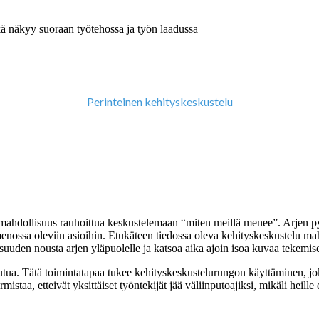
ä näkyy suoraan työtehossa ja työn laadussa
Perinteinen kehityskeskustelu
n mahdollisuus rauhoittua keskustelemaan “miten meillä menee”. Arjen py
ellä menossa oleviin asioihin. Etukäteen tiedossa oleva kehityskeskustelu
isuuden nousta arjen yläpuolelle ja katsoa aika ajoin isoa kuvaa tekemis
stautua. Tätä toimintatapaa tukee kehityskeskustelurungon käyttäminen, 
staa, etteivät yksittäiset työntekijät jää väliinputoajiksi, mikäli heille 