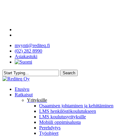
Skip
to
main
content
facebook
youtube
myynti@rediteq.fi
(02) 282 8990
Asiakastuki
Search
Close
Search
search
Menu
Etusivu
Ratkaisut
Yrityksille
Osaamisen johtaminen ja kehittäminen
LMS henkilöstökoulutukseen
LMS koulutusyrityksille
Mobiili oppimisalusta
Perehdytys
Työohjeet