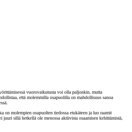
örittämisessä vuorovaikutusta voi olla paljonkin, mutta
 mahdollistaa, että molemmilla osapuolilla on mahdollisuus sanoa
essä.
joka on molempien osapuolten tiedossa etukäteen ja luo raamit
ei juuri sillä hetkellä ole menossa aktiivista osaamisen kehittämistä,