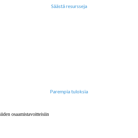
Säästä resursseja
Parempia tuloksia
iiden osaamistavoitteisiin