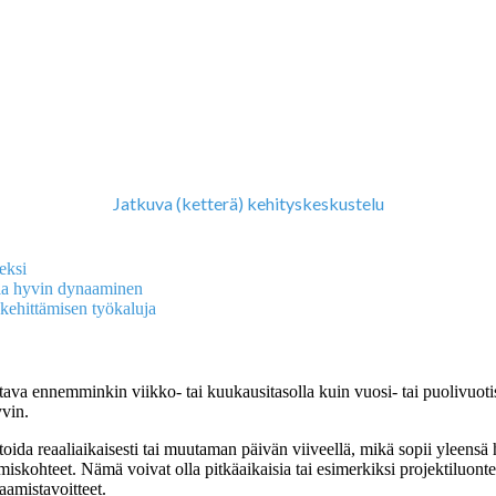
Jatkuva (ketterä) kehityskeskustelu
eksi
lla hyvin dynaaminen
kehittämisen työkaluja
ttava ennemminkin viikko- tai kuukausitasolla kuin vuosi- tai puolivuot
yvin.
toida reaaliaikaisesti tai muutaman päivän viiveellä, mikä sopii yleens
ttymiskohteet. Nämä voivat olla pitkäaikaisia tai esimerkiksi projektiluon
aamistavoitteet.