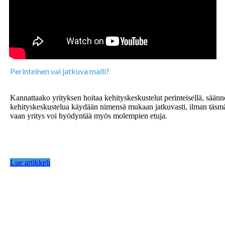
Perinteinen vai jatkuva malli?
Kannattaako yrityksen hoitaa kehityskeskustelut perinteisellä, säännöll
kehityskeskustelua käydään nimensä mukaan jatkuvasti, ilman täsmällis
vaan yritys voi hyödyntää myös molempien etuja.
Lue artikkeli