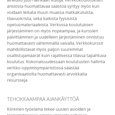
aiheudu juuri lainkaan kuluja. Verkkokoulutuksen
ansiosta huomattavaa säästöä syntyy myös kun
voidaan leikata muun muassa matkakuluista,
tilavuokrista, sekä kaikista fyysisistä
opetusmateriaaleista. Verkossa koulutuksen
järjestäminen on myös nopeampaa, ja kurssien
päivittäminen ja uudelleen järjestäminen onnistuu
huomattavasti vähemmällä vaivalla. Verkkokurssit
mahdollistavat myös paljon suuremmat
osallistujamäärät kuin rajallisessa tilassa tapahtuva
koulutus. Kokonaisuudessaan koulutusten hallinta
verkko-oppimisympäristössä säästää
organisaatiolta huomattavasti arvokkaita
resursseja.
TEHOKKAAMPAA AJANKÄYTTÖÄ
Kiireinen työelämä tekee uusien asioiden ja