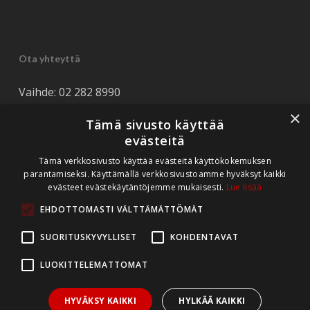
Ota yhteyttä
Vaihde: 02 282 8990
Tuki: 044 562 8990
×
Tämä sivusto käyttää
Tarjouspyynnöt: myynti(at)rediteq.fi
evästeitä
Tukipyynnöt: tuki(at)rediteq.fi
Tämä verkkosivusto käyttää evästeitä käyttökokemuksen
parantamiseksi. Käyttämällä verkkosivustoamme hyväksyt kaikki
evästeet evästekäytäntöjemme mukaisesti.
Lue lisää
EHDOTTOMASTI VÄLTTÄMÄTTÖMÄT
SUORITUSKYVYLLISET
KOHDENTAVAT
LUOKITTELEMATTOMAT
HYVÄKSY KAIKKI
HYLKÄÄ KAIKKI