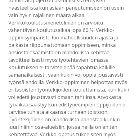
toimintatapojen omaksumisesta erityisen
haasteellista kun asiaan paneutumiseen on usein
vain hyvin rajallinen määrä aikaa.
Verkkokoulutusmenetelmien on arvioitu
vähentävän koulutusaikaa jopa 60 %. Verkko-
oppimisympäristö luo mahdollisuuden ajasta ja
paikasta riippumattomaan oppimiseen, minkä
ansiosta osaamista on mahdollista kehittää
tavoitteellisesti myös työtehtävien lomassa.
Koulutuksen ei tarvitse enää tapahtua kaikille
samanaikaisesti, vaan kukin voi oppia joustavasti
työnsä ehdoilla. Verkko-oppiminen helpottaa myös
eritasoisten työntekijöiden kouluttamista, kun kukin
voi edetä joustavasti omaan tahtiinsa. Arvokasta
työaikaa säästyy kun edistyneempien oppijoiden ei
tarvitse tuhlata aikaansa turhaan toistoon.
Työntekijöiden on mahdollista panostaa kunkin
juuri niihin osa-alueisiin, joissa heillä on eniten
kehitettävää. Verkko-opetus tukee siten myös