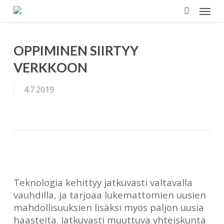
Menu
Skip
to
search
main
content
OPPIMINEN SIIRTYY
VERKKOON
4.7.2019
Teknologia kehittyy jatkuvasti valtavalla
vauhdilla, ja tarjoaa lukemattomien uusien
mahdollisuuksien lisäksi myös paljon uusia
haasteita. Jatkuvasti muuttuva yhteiskunta