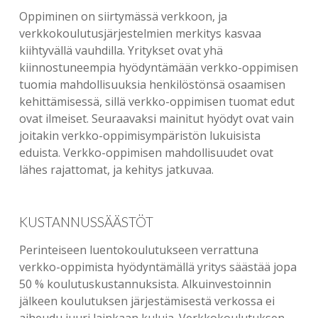
Oppiminen on siirtymässä verkkoon, ja
verkkokoulutusjärjestelmien merkitys kasvaa
kiihtyvällä vauhdilla. Yritykset ovat yhä
kiinnostuneempia hyödyntämään verkko-oppimisen
tuomia mahdollisuuksia henkilöstönsä osaamisen
kehittämisessä, sillä verkko-oppimisen tuomat edut
ovat ilmeiset. Seuraavaksi mainitut hyödyt ovat vain
joitakin verkko-oppimisympäristön lukuisista
eduista. Verkko-oppimisen mahdollisuudet ovat
lähes rajattomat, ja kehitys jatkuvaa.
KUSTANNUSSÄÄSTÖT
Perinteiseen luentokoulutukseen verrattuna
verkko-oppimista hyödyntämällä yritys säästää jopa
50 % koulutuskustannuksista. Alkuinvestoinnin
jälkeen koulutuksen järjestämisestä verkossa ei