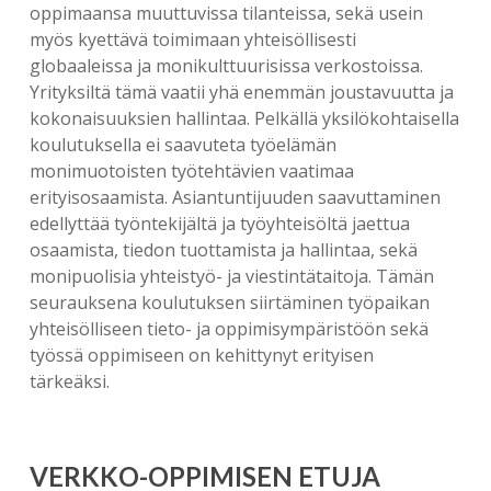
oppimaansa muuttuvissa tilanteissa, sekä usein
myös kyettävä toimimaan yhteisöllisesti
globaaleissa ja monikulttuurisissa verkostoissa.
Yrityksiltä tämä vaatii yhä enemmän joustavuutta ja
kokonaisuuksien hallintaa. Pelkällä yksilökohtaisella
koulutuksella ei saavuteta työelämän
monimuotoisten työtehtävien vaatimaa
erityisosaamista. Asiantuntijuuden saavuttaminen
edellyttää työntekijältä ja työyhteisöltä jaettua
osaamista, tiedon tuottamista ja hallintaa, sekä
monipuolisia yhteistyö- ja viestintätaitoja. Tämän
seurauksena koulutuksen siirtäminen työpaikan
yhteisölliseen tieto- ja oppimisympäristöön sekä
työssä oppimiseen on kehittynyt erityisen
tärkeäksi.
VERKKO-OPPIMISEN ETUJA