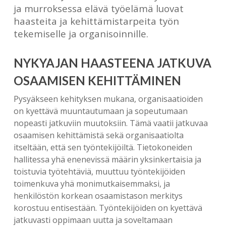
ja murroksessa elävä työelämä luovat
haasteita ja kehittämistarpeita työn
tekemiselle ja organisoinnille.
NYKYAJAN HAASTEENA JATKUVA
OSAAMISEN KEHITTÄMINEN
Pysyäkseen kehityksen mukana, organisaatioiden
on kyettävä muuntautumaan ja sopeutumaan
nopeasti jatkuviin muutoksiin. Tämä vaatii jatkuvaa
osaamisen kehittämistä sekä organisaatiolta
itseltään, että sen työntekijöiltä. Tietokoneiden
hallitessa yhä enenevissä määrin yksinkertaisia ja
toistuvia työtehtäviä, muuttuu työntekijöiden
toimenkuva yhä monimutkaisemmaksi, ja
henkilöstön korkean osaamistason merkitys
korostuu entisestään. Työntekijöiden on kyettävä
jatkuvasti oppimaan uutta ja soveltamaan