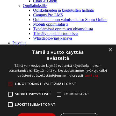
ChatGPT-botti
Oppilaitoksille
Opiskelijoiden ja koulutusten hallinta
Campus Pro LMS
Opintohallinnon valmisratkaisu Sopro Online
Mobiili oppimisalusta
Työelämässä oppimisen ohjausalusta
Tekoäly oppilaitostuotteissa
Whistleblowing-kanava
Palvelut
Referenssit
×
Tämä sivusto käyttää
Yritys
Rediteq Oy
evästeitä
Yhteystiedot
Tämä verkkosivusto käyttää evästeitä käyttökokemuksen
Ajankohtaista
parantamiseksi. Käyttämällä verkkosivustoamme hyväksyt kaikki
Avoimet työpaikat
evästeet evästekäytäntöjemme mukaisesti.
Lue lisää
Whistleblowing
Tuki
EHDOTTOMASTI VÄLTTÄMÄTTÖMÄT
Tukipalvelu
Asiakasintra
SUORITUSKYVYLLISET
KOHDENTAVAT
Ota yhteyttä
Demo
LUOKITTELEMATTOMAT
myynti@rediteq.fi
(02) 282 8990