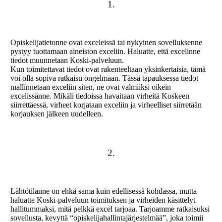
1.
Opiskelijatietonne ovat exceleissä tai nykyinen sovelluksenne
pystyy tuottamaan aineiston exceliin. Haluatte, että excelinne
tiedot muunnetaan Koski-palveluun.
Kun toimitettavat tiedot ovat rakenteeltaan yksinkertaisia, tämä
voi olla sopiva ratkaisu ongelmaan. Tässä tapauksessa tiedot
mallinnetaan exceliin siten, ne ovat valmiiksi oikein
excelissänne. Mikäli tiedoissa havaitaan virheitä Koskeen
siirrettäessä, virheet korjataan exceliin ja virheelliset siirretään
korjauksen jälkeen uudelleen.
2.
Lähtötilanne on ehkä sama kuin edellisessä kohdassa, mutta
haluatte Koski-palveluun toimituksen ja virheiden käsittelyt
hallitummaksi, mitä pelkkä excel tarjoaa. Tarjoamme ratkaisuksi
sovellusta, kevyttä “opiskelijahallintajärjestelmää”, joka toimii