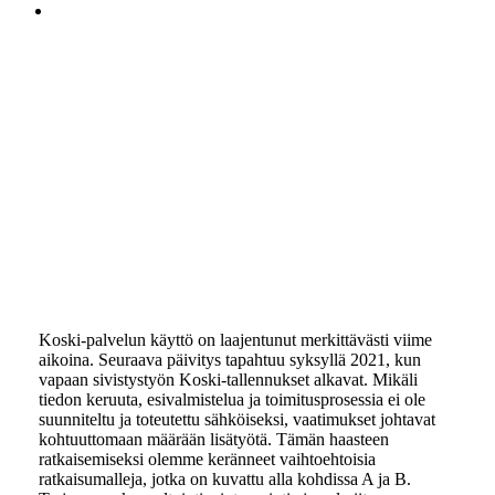
search
Koski-palvelun käyttö laajenee -
tarjoamme konsultointia ja
integrointia
Koski-palvelun käyttö on laajentunut merkittävästi viime
aikoina. Seuraava päivitys tapahtuu syksyllä 2021, kun
vapaan sivistystyön Koski-tallennukset alkavat. Mikäli
tiedon keruuta, esivalmistelua ja toimitusprosessia ei ole
suunniteltu ja toteutettu sähköiseksi, vaatimukset johtavat
kohtuuttomaan määrään lisätyötä. Tämän haasteen
ratkaisemiseksi olemme keränneet vaihtoehtoisia
ratkaisumalleja, jotka on kuvattu alla kohdissa A ja B.