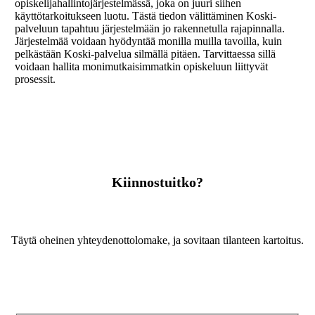
opiskelijahallintojärjestelmässä, joka on juuri siihen
käyttötarkoitukseen luotu. Tästä tiedon välittäminen Koski-
palveluun tapahtuu järjestelmään jo rakennetulla rajapinnalla.
Järjestelmää voidaan hyödyntää monilla muilla tavoilla, kuin
pelkästään Koski-palvelua silmällä pitäen. Tarvittaessa sillä
voidaan hallita monimutkaisimmatkin opiskeluun liittyvät
prosessit.
Kiinnostuitko?
Täytä oheinen yhteydenottolomake, ja sovitaan tilanteen kartoitus.