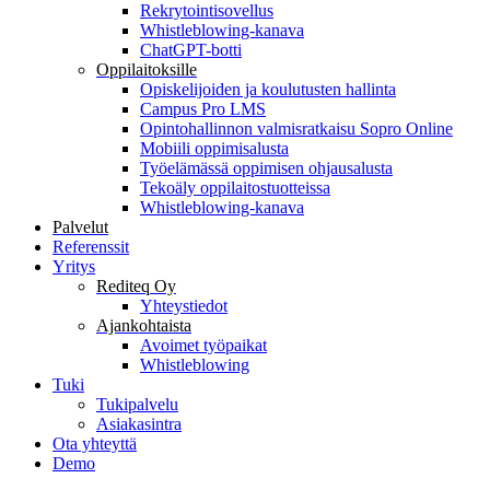
Rekrytointisovellus
Whistleblowing-kanava
ChatGPT-botti
Oppilaitoksille
Opiskelijoiden ja koulutusten hallinta
Campus Pro LMS
Opintohallinnon valmisratkaisu Sopro Online
Mobiili oppimisalusta
Työelämässä oppimisen ohjausalusta
Tekoäly oppilaitostuotteissa
Whistleblowing-kanava
Palvelut
Referenssit
Yritys
Rediteq Oy
Yhteystiedot
Ajankohtaista
Avoimet työpaikat
Whistleblowing
Tuki
Tukipalvelu
Asiakasintra
Ota yhteyttä
Demo