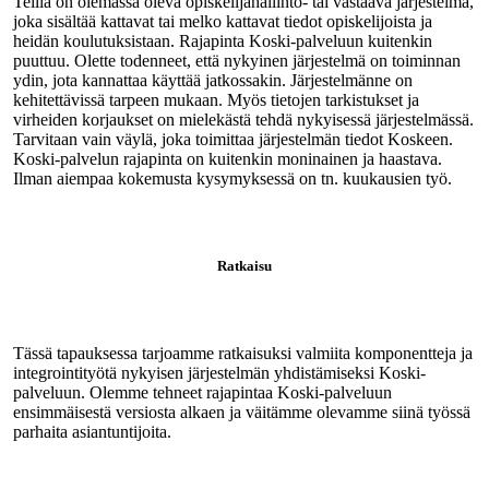
Teillä on olemassa oleva opiskelijahallinto- tai vastaava järjestelmä,
joka sisältää kattavat tai melko kattavat tiedot opiskelijoista ja
heidän koulutuksistaan. Rajapinta Koski-palveluun kuitenkin
puuttuu. Olette todenneet, että nykyinen järjestelmä on toiminnan
ydin, jota kannattaa käyttää jatkossakin. Järjestelmänne on
kehitettävissä tarpeen mukaan. Myös tietojen tarkistukset ja
virheiden korjaukset on mielekästä tehdä nykyisessä järjestelmässä.
Tarvitaan vain väylä, joka toimittaa järjestelmän tiedot Koskeen.
Koski-palvelun rajapinta on kuitenkin moninainen ja haastava.
Ilman aiempaa kokemusta kysymyksessä on tn. kuukausien työ.
Ratkaisu
Tässä tapauksessa tarjoamme ratkaisuksi valmiita komponentteja ja
integrointityötä nykyisen järjestelmän yhdistämiseksi Koski-
palveluun. Olemme tehneet rajapintaa Koski-palveluun
ensimmäisestä versiosta alkaen ja väitämme olevamme siinä työssä
parhaita asiantuntijoita.