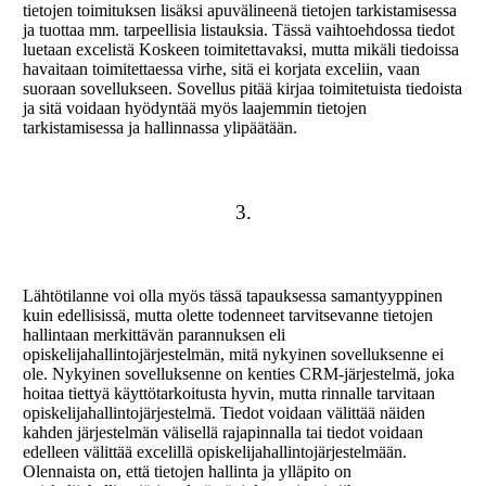
tietojen toimituksen lisäksi apuvälineenä tietojen tarkistamisessa
ja tuottaa mm. tarpeellisia listauksia. Tässä vaihtoehdossa tiedot
luetaan excelistä Koskeen toimitettavaksi, mutta mikäli tiedoissa
havaitaan toimitettaessa virhe, sitä ei korjata exceliin, vaan
suoraan sovellukseen. Sovellus pitää kirjaa toimitetuista tiedoista
ja sitä voidaan hyödyntää myös laajemmin tietojen
tarkistamisessa ja hallinnassa ylipäätään.
3.
Lähtötilanne voi olla myös tässä tapauksessa samantyyppinen
kuin edellisissä, mutta olette todenneet tarvitsevanne tietojen
hallintaan merkittävän parannuksen eli
opiskelijahallintojärjestelmän, mitä nykyinen sovelluksenne ei
ole. Nykyinen sovelluksenne on kenties CRM-järjestelmä, joka
hoitaa tiettyä käyttötarkoitusta hyvin, mutta rinnalle tarvitaan
opiskelijahallintojärjestelmä. Tiedot voidaan välittää näiden
kahden järjestelmän välisellä rajapinnalla tai tiedot voidaan
edelleen välittää excelillä opiskelijahallintojärjestelmään.
Olennaista on, että tietojen hallinta ja ylläpito on