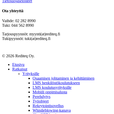
Tietosuojaselosteet
Ota yhteyttä
Vaihde: 02 282 8990
Tuki: 044 562 8990
Tarjouspyynnöt: myynti(at)rediteq.fi
Tukipyynnöt: tuki(at)rediteq.fi
© 2026 Rediteq Oy.
Close
Etusivu
Menu
Ratkaisut
Yrityksille
Osaamisen johtaminen ja kehittäminen
LMS henkilöstökoulutukseen
LMS koulutusyrityksille
Mobiili oppimisalusta
Perehdytys
Työohjeet
Rekrytointisovellus
Whistleblowing-kanava