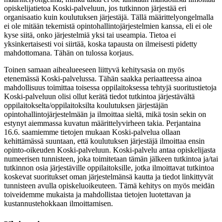
opiskelijatietoa Koski-palveluun, jos tutkinnon järjestää eri
organisaatio kuin koulutuksen järjestäjä. Tällä määrittelyongelmalla
ei ole mitään tekemistä opintohallintojärjestelmien kanssa, eli ei ole
kyse siitä, onko järjestelmiä yksi tai useampia. Tietoa ei
yksinkertaisesti voi siirtää, koska tapausta on ilmeisesti pidetty
mahdottomana. Tähän on tulossa korjaus.
Toinen samaan aihealueeseen liittyvä kehitysasia on myös
etenemässä Koski-palvelussa. Tähän saakka periaatteessa ainoa
mahdollisuus toimittaa toisessa oppilaitoksessa tehtyjä suoritustietoja
Koski-palveluun olisi ollut kerätä tiedot tutkintoa järjestävältä
oppilaitokselta/oppilaitoksilta koulutuksen järjestäjän
opintohallintojärjestelmään ja ilmoittaa sieltä, mikä tosin sekin on
estynyt aiemmassa kuvatun määrittelyvirheen takia. Perjantaina
16.6. saamiemme tietojen mukaan Koski-palvelua ollaan
kehittämässä suuntaan, että koulutuksen järjestäjä ilmoittaa ensin
opinto-oikeuden Koski-palveluun. Koski-palvelu antaa opiskelijasta
numeerisen tunnisteen, joka toimitetaan tämän jälkeen tutkintoa ja/tai
tutkinnon osia järjestäville oppilaitoksille, jotka ilmoittavat tutkintoa
koskevat suoritukset oman järjestelmänsä kautta ja tiedot linkittyvät
tunnisteen avulla opiskeluoikeuteen. Tämä kehitys on myös meidän
toiveidemme mukaista ja mahdollistaa tietojen luotettavan ja
kustannustehokkaan ilmoittamisen.