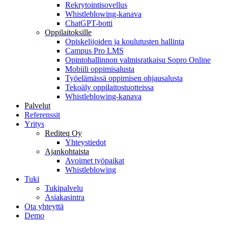
Rekrytointisovellus
Whistleblowing-kanava
ChatGPT-botti
Oppilaitoksille
Opiskelijoiden ja koulutusten hallinta
Campus Pro LMS
Opintohallinnon valmisratkaisu Sopro Online
Mobiili oppimisalusta
Työelämässä oppimisen ohjausalusta
Tekoäly oppilaitostuotteissa
Whistleblowing-kanava
Palvelut
Referenssit
Yritys
Rediteq Oy
Yhteystiedot
Ajankohtaista
Avoimet työpaikat
Whistleblowing
Tuki
Tukipalvelu
Asiakasintra
Ota yhteyttä
Demo