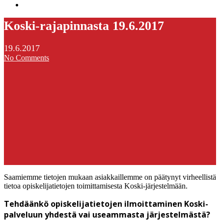
search
Koski-rajapinnasta 19.6.2017
19.6.2017
No Comments
Saamiemme tietojen mukaan asiakkaillemme on päätynyt virheellistä
tietoa opiskelijatietojen toimittamisesta Koski-järjestelmään.
Tehdäänkö opiskelijatietojen ilmoittaminen Koski-
palveluun yhdestä vai useammasta järjestelmästä?