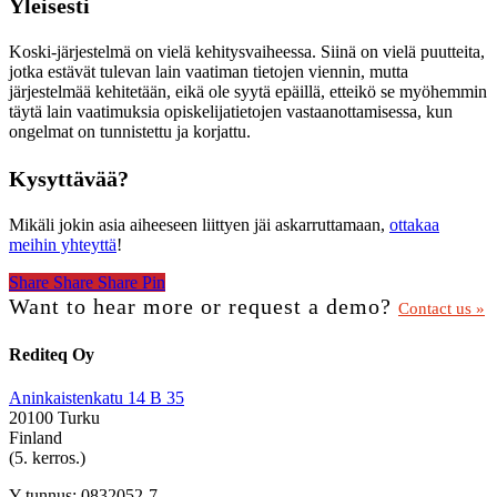
Yleisesti
Koski-järjestelmä on vielä kehitysvaiheessa. Siinä on vielä puutteita,
jotka estävät tulevan lain vaatiman tietojen viennin, mutta
järjestelmää kehitetään, eikä ole syytä epäillä, etteikö se myöhemmin
täytä lain vaatimuksia opiskelijatietojen vastaanottamisessa, kun
ongelmat on tunnistettu ja korjattu.
Kysyttävää?
Mikäli jokin asia aiheeseen liittyen jäi askarruttamaan,
ottakaa
meihin yhteyttä
!
Share
Share
Share
Share
Pin
Want to hear more or request a demo?
Contact us »
Rediteq Oy
Aninkaistenkatu 14 B 35
20100 Turku
Finland
(5. kerros.)
Y-tunnus: 0832052-7