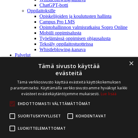
ChatGPT-botti
Oppilaitoksille
Opiskelijoiden ja koulutusten hallinta
Campus Pro LMS
Opintohallinnon valmisratkaisu Sopro Online
Mobiili oppimisalusta
Työelämässä oppimisen ohjausalusta
Tekoäly oppilaitostuotteissa
Whistleblowing-kanava
Palvelut
Referenssit
×
Tämä sivusto käyttää
Yritys
Rediteq Oy
evästeitä
Yhteystiedot
Tämä verkkosivusto käyttää evästeitä käyttökokemuksen
Ajankohtaista
parantamiseksi. Käyttämällä verkkosivustoamme hyväksyt kaikki
Avoimet työpaikat
evästeet evästekäytäntöjemme mukaisesti.
Lue lisää
Whistleblowing
Tuki
EHDOTTOMASTI VÄLTTÄMÄTTÖMÄT
Tukipalvelu
Asiakasintra
SUORITUSKYVYLLISET
KOHDENTAVAT
Ota yhteyttä
Demo
LUOKITTELEMATTOMAT
myynti@rediteq.fi
(02) 282 8990