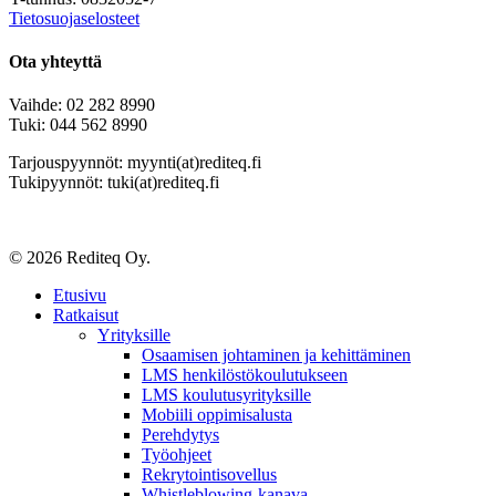
Tietosuojaselosteet
Ota yhteyttä
Vaihde: 02 282 8990
Tuki: 044 562 8990
Tarjouspyynnöt: myynti(at)rediteq.fi
Tukipyynnöt: tuki(at)rediteq.fi
© 2026 Rediteq Oy.
Close
Etusivu
Menu
Ratkaisut
Yrityksille
Osaamisen johtaminen ja kehittäminen
LMS henkilöstökoulutukseen
LMS koulutusyrityksille
Mobiili oppimisalusta
Perehdytys
Työohjeet
Rekrytointisovellus
Whistleblowing-kanava