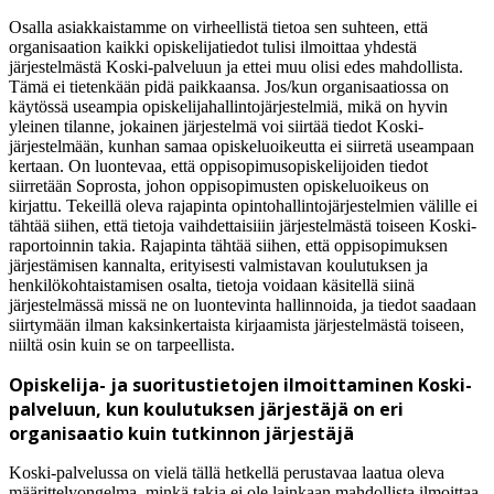
Osalla asiakkaistamme on virheellistä tietoa sen suhteen, että
organisaation kaikki opiskelijatiedot tulisi ilmoittaa yhdestä
järjestelmästä Koski-palveluun ja ettei muu olisi edes mahdollista.
Tämä ei tietenkään pidä paikkaansa. Jos/kun organisaatiossa on
käytössä useampia opiskelijahallintojärjestelmiä, mikä on hyvin
yleinen tilanne, jokainen järjestelmä voi siirtää tiedot Koski-
järjestelmään, kunhan samaa opiskeluoikeutta ei siirretä useampaan
kertaan. On luontevaa, että oppisopimusopiskelijoiden tiedot
siirretään Soprosta, johon oppisopimusten opiskeluoikeus on
kirjattu. Tekeillä oleva rajapinta opintohallintojärjestelmien välille ei
tähtää siihen, että tietoja vaihdettaisiiin järjestelmästä toiseen Koski-
raportoinnin takia. Rajapinta tähtää siihen, että oppisopimuksen
järjestämisen kannalta, erityisesti valmistavan koulutuksen ja
henkilökohtaistamisen osalta, tietoja voidaan käsitellä siinä
järjestelmässä missä ne on luontevinta hallinnoida, ja tiedot saadaan
siirtymään ilman kaksinkertaista kirjaamista järjestelmästä toiseen,
niiltä osin kuin se on tarpeellista.
Opiskelija- ja suoritustietojen ilmoittaminen Koski-
palveluun, kun koulutuksen järjestäjä on eri
organisaatio kuin tutkinnon järjestäjä
Koski-palvelussa on vielä tällä hetkellä perustavaa laatua oleva
määrittelyongelma, minkä takia ei ole lainkaan mahdollista ilmoittaa