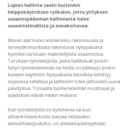
Lupien hallinta vaatii kuitenkin
helppokäyttöisen työkalun, jotta yrityksen
osaamispääoman hallinnasta tulee
suunnitelmallista ja ennakoitavaa.
Monet alat kuten esimerkiksi rakennusala ja
terveydenhuoltoala rakentuvat nykypäivänä
hyvinkin tarkkaan määritellyistä osaamisista.
Tarvitaan työntekijöitä, jotka hallitsevat jonkin
tietyn työmenetelmän tai heillä on pätevyys jonkin
koneen käyttöön. Nykyaikana tekniikka kehittyy
nopeassa tahdissa ja laitteisiin tulee jatkuvasti uusia
päivityksiä. Toisaalta työmenetelmät muuttuvat ja
säädökset elävät niiden mukana.
Kun työntekijöitä on kymmeniä tai kun
alihankintaverkosto kasvaa mittavaksi
ammattilaisjoukoksi, on ammattipätevyyksien