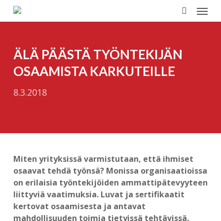
Menu
Skip
to
search
main
content
ÄLÄ PÄÄSTÄ TYÖNTEKIJÄN
OSAAMISTA KARKUTEILLE
8.3.2018
Miten yrityksissä varmistutaan, että ihmiset
osaavat tehdä työnsä? Monissa organisaatioissa
on erilaisia työntekijöiden ammattipätevyyteen
liittyviä vaatimuksia. Luvat ja sertifikaatit
kertovat osaamisesta ja antavat
mahdollisuuden toimia tietyissä tehtävissä.