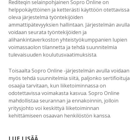
Rediteqin selainpohjainen Sopro Online on
helppokäyttöinen ja ketterästi käyttöön otettavissa
oleva järjestelmä työntekijöiden
ammattipätevyyksien hallintaan. Järjestelmän avulla
voidaan seurata työntekijöiden ja
alihankintaverkoston yhteistyökumppanien lupien
voimassaolon tilannetta ja tehdä suunnitelmia
tulevaisuuden koulutusvaatimuksista.
Toisaalta Sopro Online -järjestelmän avulla voidaan
myös tehdä suunnitelmia siitä, paljonko sertifioituja
osaajia tarvitaan, kun liiketoiminnassa on
odotettavissa voimakasta kasvua. Sopro Online
mahdollistaa seurannan ja ennakoinnin, jolloin
yritysjohto voi keskittyä liiketoiminnan
kehittämiseen osaavan henkilöstön kanssa.
LUE LISÄÄ